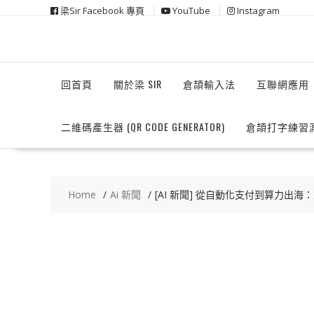
Skip
梁Sir Facebook 專頁
YouTube
Instagram
to
content
回首頁
關於梁 SIR
倉頡輸入法
互聯網應用
二維碼產生器 (QR CODE GENERATOR)
倉頡打字練習
Home
Ai 新聞
[AI 新聞] 從自動化支付到算力