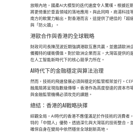
放眼內地，國產AI大模型的迭代速度令人驚嘆。根據近
將更倚重於垂直領域的落地應用。與此同時，商湯科技等
南方的軟實力輸出。對香港而言，這提供了絕佳的「超
與「防火牆」。
港歐合作與香港的全球戰略
財政司司長陳茂波近期強調港歐互惠共贏，並邀請歐洲
備獨特的緩衝價值。對於歐洲企業而言，大灣區提供的是
在人工智能新時代下的核心競爭力所在。
AI時代下的金融穩定與算法治理
然而，技術的飛速發展必須與穩定的監管框架並行。CE
融風險將呈現指數級傳導。香港作為高度發達的資本市場
與金融監管機構必須攻克的課題。
總結：香港的AI戰略抉擇
綜觀全局，AI時代的香港不應僅滿足於作技術的消費者
特的「中間人」優勢。透過深化與大灣區的技術整合，並
確保自身在變局中依然穩坐全球創新高地。