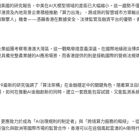
期美國的研究報告，中美在AI大模型領域的差距已大幅縮小。這一趨勢不
港資及內地背景企業積極推動「算力出海」，將成熟的智慧城市方案輸出
級聯繫人」機會——憑藉香港在數據安全、法律監管及融資平台的優勢，香
企業組團考察粵港澳大灣區，這一戰略舉措意義深遠。在國際地緣政治博
具備完整產業鏈的AI應用場景，而香港提供的則是接軌國際的營商法規
PR最新的研究強調了「算法架構」在金融穩定中的關鍵角色。隨着算法
，如何在推動AI金融創新的同時，建立一套既能包容試錯、又能監測系統
，更應致力於成為「AI治理規則的制定者」與「跨境算力服務的樞紐」。
強化與歐洲等國際市場的監管合作，香港可以在這個風起雲湧的AI新時