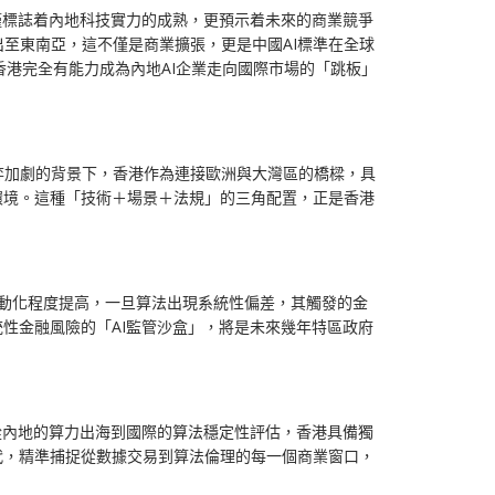
僅標誌着內地科技實力的成熟，更預示着未來的商業競爭
至東南亞，這不僅是商業擴張，更是中國AI標準在全球
港完全有能力成為內地AI企業走向國際市場的「跳板」
弈加劇的背景下，香港作為連接歐洲與大灣區的橋樑，具
環境。這種「技術＋場景＋法規」的三角配置，正是香港
自動化程度提高，一旦算法出現系統性偏差，其觸發的金
性金融風險的「AI監管沙盒」，將是未來幾年特區政府
從內地的算力出海到國際的算法穩定性評估，香港具備獨
代，精準捕捉從數據交易到算法倫理的每一個商業窗口，