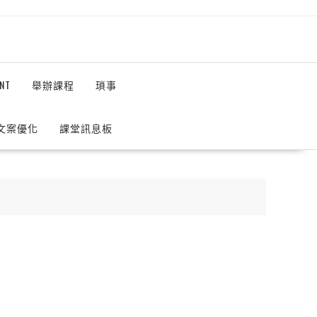
NT
舉辦課程
瑣事
 文案優化
課堂訊息板