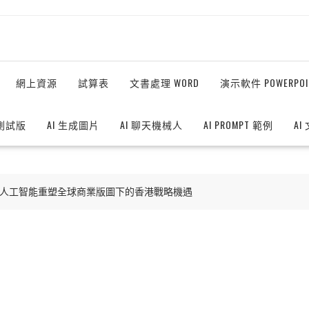
網上資源
試算表
文書處理 WORD
演示軟件 POWERPOI
測試版
AI 生成圖片
AI 聊天機械人
AI PROMPT 範例
AI
出海：人工智能重塑全球商業版圖下的香港戰略機遇