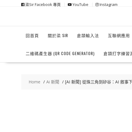
Skip
梁Sir Facebook 專頁
YouTube
Instagram
to
content
回首頁
關於梁 SIR
倉頡輸入法
互聯網應用
二維碼產生器 (QR CODE GENERATOR)
倉頡打字練習
Home
Ai 新聞
[AI 新聞] 從珠三角到矽谷：AI