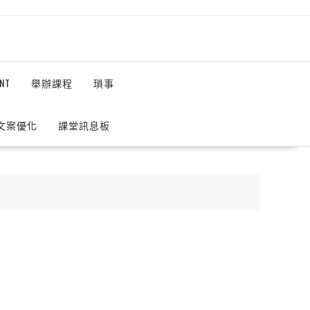
NT
舉辦課程
瑣事
 文案優化
課堂訊息板