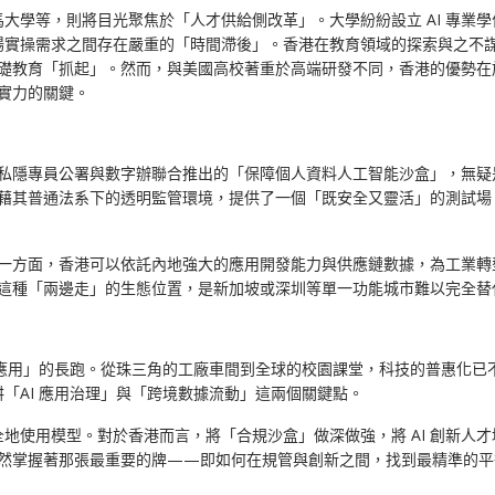
學等，則將目光聚焦於「人才供給側改革」。大學紛紛設立 AI 專業學
場實操需求之間存在嚴重的「時間滯後」。香港在教育領域的探索與之不
基礎教育「抓起」。然而，與美國高校著重於高端研發不同，香港的優勢在於
軟實力的關鍵。
香港私隱專員公署與數字辦聯合推出的「保障個人資料人工智能沙盒」，無疑
港憑藉其普通法系下的透明監管環境，提供了一個「既安全又靈活」的測試
」。一方面，香港可以依託內地強大的應用開發能力與供應鏈數據，為工業
一。這種「兩邊走」的生態位置，是新加坡或深圳等單一功能城市難以完全替
化應用」的長跑。從珠三角的工廠車間到全球的校園課堂，科技的普惠化
「AI 應用治理」與「跨境數據流動」這兩個關鍵點。
地使用模型。對於香港而言，將「合規沙盒」做深做強，將 AI 創新人
港依然掌握著那張最重要的牌——即如何在規管與創新之間，找到最精準的