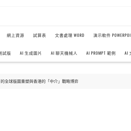
網上資源
試算表
文書處理 WORD
演示軟件 POWERPOI
測試版
AI 生成圖片
AI 聊天機械人
AI PROMPT 範例
AI
 敘事下的全球版圖重塑與香港的「中介」戰略博弈