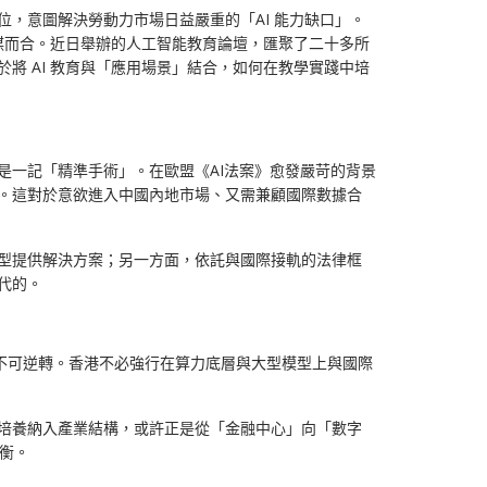
位，意圖解決勞動力市場日益嚴重的「AI 能力缺口」。
謀而合。近日舉辦的人工智能教育論壇，匯聚了二十多所
將 AI 教育與「應用場景」結合，如何在教學實踐中培
是一記「精準手術」。在歐盟《AI法案》愈發嚴苛的背景
場。這對於意欲進入中國內地市場、又需兼顧國際數據合
轉型提供解決方案；另一方面，依託與國際接軌的法律框
代的。
已不可逆轉。香港不必強行在算力底層與大型模型上與國際
才培養納入產業結構，或許正是從「金融中心」向「數字
平衡。