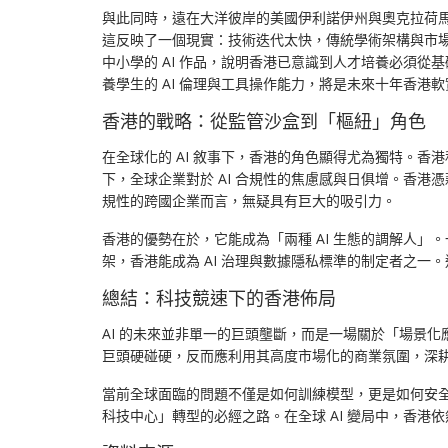
與此同時，遠在大洋彼岸的美國伊利諾伊州與奧克拉荷馬大
這反映了一個現實：技術迭代太快，傳統學術架構與市
中小學的 AI 作品，說明香港已意識到人才培養必須從
養學生的 AI 倫理與工具操作能力，將是未來十年香港
香港的戰略：從監管沙盒到「樞紐」角色
在全球化的 AI 敘事下，香港的角色顯得尤為獨特。
下，全球企業對於 AI 合規性的焦慮感與日俱增。香
規性的跨國企業而言，無疑具有巨大的吸引力。
香港的優勢在於，它能成為「兩種 AI 生態的調解人
架，香港能成為 AI 治理與數據隱私標準的制定者之
總結：科技競速下的香港佈局
AI 的未來並非單一的巨頭壟斷，而是一場關於「場景
巨頭硬碰硬，反而應利用其高度市場化的商業氛圍，深耕
當前全球面臨的問題不僅是如何訓練模型，更是如何安全
科技中心」轉型的必經之路。在全球 AI 變局中，香