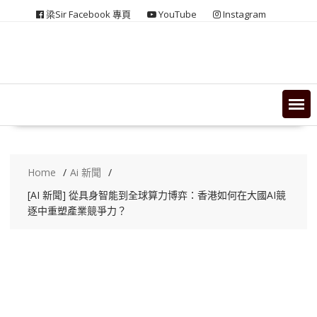
Skip
梁Sir Facebook 專頁
YouTube
Instagram
to
content
Home
Ai 新聞
[AI 新聞] 從具身智能到全球算力博弈：香港如何在大國AI競
逐中重塑產業競爭力？