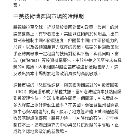
案。
中美技術博弈與市場的冷靜期
將視線拉至全球，近期關於美國對華AI政策「誤判」的討
論甚囂塵上。有學者指出，美國以往傾向於利用晶片出口
管制來遏制中國AI發展速度，但隨著中國自主研發能力的
加速，以及各類國產算力底座的興起，強硬的封鎖政策似
乎正轉向尋求一定程度的技術對話與平衡。與此同時，富
瑞（Jefferies）等投資機構警告，由於中美之間至今未有具
體的AI協議，內地相關AI股面臨市場波動及拋售壓力，這
反映出資本市場對於地緣政治風險的高度敏感。
這種市場的「恐慌性調整」與美國聯儲局對於AI投資回報
（ROI）的疑慮形成了某種共振。當AI泡沫從資本狂熱回歸
到投資理性時，全球市場都在問同一個問題：AI究竟能在
多大程度上提升勞動生產率？在美國，像密蘇里州召開數
據中心與AI論壇的行動，顯示了地方經濟體正試圖通過稅
收與基礎設施優惠，將算力這一「AI時代的石油」牢牢控
制在本土。這場圍繞算力中心與晶片供應鏈的爭奪戰，正
成為全球地緣政治的新戰場。