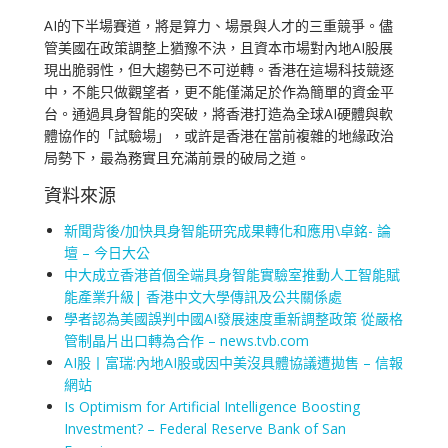
AI的下半場賽道，將是算力、場景與人才的三重競爭。儘
管美國在政策調整上猶豫不決，且資本市場對內地AI股展
現出脆弱性，但大趨勢已不可逆轉。香港在這場科技競逐
中，不能只做觀望者，更不能僅滿足於作為簡單的資金平
台。通過具身智能的突破，將香港打造為全球AI硬體與軟
體協作的「試驗場」，或許是香港在當前複雜的地緣政治
局勢下，最為務實且充滿前景的破局之道。
資料來源
新聞背後/加快具身智能研究成果轉化和應用\卓銘- 論
壇 – 今日大公
中大成立香港首個全端具身智能實驗室推動人工智能賦
能產業升級| 香港中文大學傳訊及公共關係處
學者認為美國誤判中國AI發展速度重新調整政策 從嚴格
管制晶片出口轉為合作 – news.tvb.com
AI股丨富瑞:內地AI股或因中美沒具體協議遭拋售 – 信報
網站
Is Optimism for Artificial Intelligence Boosting
Investment? – Federal Reserve Bank of San