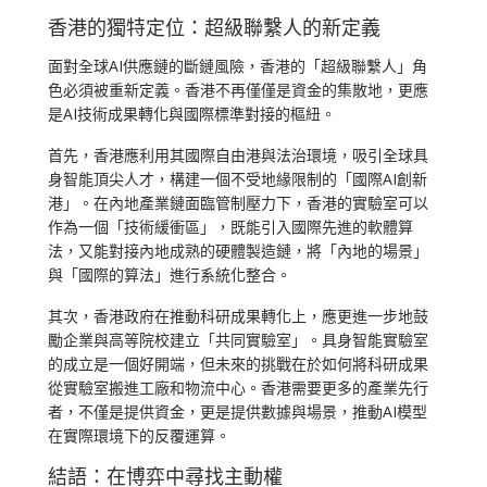
香港的獨特定位：超級聯繫人的新定義
面對全球AI供應鏈的斷鏈風險，香港的「超級聯繫人」角
色必須被重新定義。香港不再僅僅是資金的集散地，更應
是AI技術成果轉化與國際標準對接的樞紐。
首先，香港應利用其國際自由港與法治環境，吸引全球具
身智能頂尖人才，構建一個不受地緣限制的「國際AI創新
港」。在內地產業鏈面臨管制壓力下，香港的實驗室可以
作為一個「技術緩衝區」，既能引入國際先進的軟體算
法，又能對接內地成熟的硬體製造鏈，將「內地的場景」
與「國際的算法」進行系統化整合。
其次，香港政府在推動科研成果轉化上，應更進一步地鼓
勵企業與高等院校建立「共同實驗室」。具身智能實驗室
的成立是一個好開端，但未來的挑戰在於如何將科研成果
從實驗室搬進工廠和物流中心。香港需要更多的產業先行
者，不僅是提供資金，更是提供數據與場景，推動AI模型
在實際環境下的反覆運算。
結語：在博弈中尋找主動權