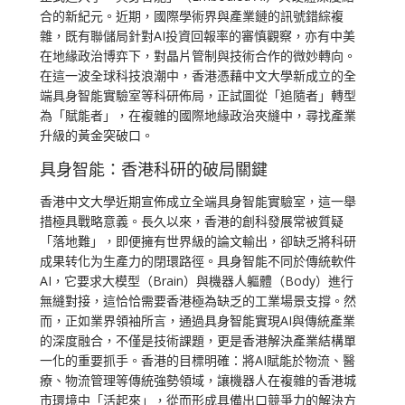
合的新紀元。近期，國際學術界與產業鏈的訊號錯綜複
雜，既有聯儲局針對AI投資回報率的審慎觀察，亦有中美
在地緣政治博弈下，對晶片管制與技術合作的微妙轉向。
在這一波全球科技浪潮中，香港憑藉中文大學新成立的全
端具身智能實驗室等科研佈局，正試圖從「追隨者」轉型
為「賦能者」，在複雜的國際地緣政治夾縫中，尋找產業
升級的黃金突破口。
具身智能：香港科研的破局關鍵
香港中文大學近期宣佈成立全端具身智能實驗室，這一舉
措極具戰略意義。長久以來，香港的創科發展常被質疑
「落地難」，即便擁有世界級的論文輸出，卻缺乏將科研
成果转化为生產力的閉環路徑。具身智能不同於傳統軟件
AI，它要求大模型（Brain）與機器人軀體（Body）進行
無縫對接，這恰恰需要香港極為缺乏的工業場景支撐。然
而，正如業界領袖所言，通過具身智能實現AI與傳統產業
的深度融合，不僅是技術課題，更是香港解決產業結構單
一化的重要抓手。香港的目標明確：將AI賦能於物流、醫
療、物流管理等傳統強勢領域，讓機器人在複雜的香港城
市環境中「活起來」，從而形成具備出口競爭力的解決方