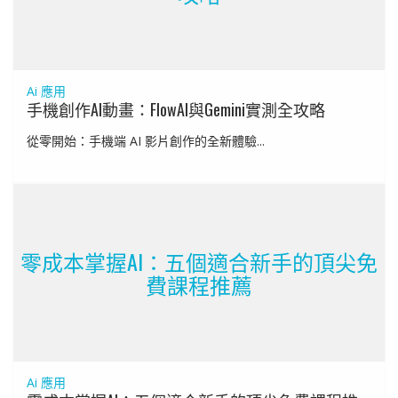
Ai 應用
手機創作AI動畫：FlowAI與Gemini實測全攻略
從零開始：手機端 AI 影片創作的全新體驗...
零成本掌握AI：五個適合新手的頂尖免
費課程推薦
Ai 應用