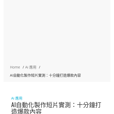
Home
Ai 應用
AI自動化製作短片實測：十分鐘打造爆款內容
Ai 應用
AI自動化製作短片實測：十分鐘打
造爆款內容