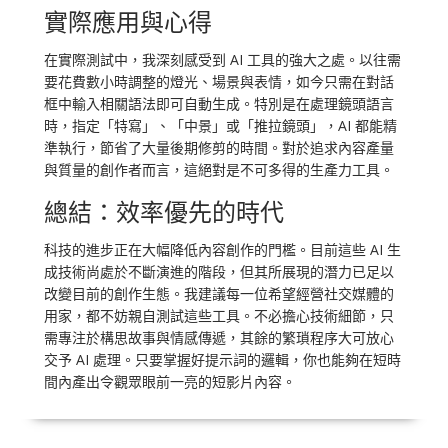
實際應用與心得
在實際測試中，我深刻感受到 AI 工具的強大之處。以往需
要花費數小時調整的燈光、場景與表情，如今只需在對話
框中輸入相關語法即可自動生成。特別是在處理鏡頭語言
時，指定「特寫」、「中景」或「推拉鏡頭」，AI 都能精
準執行，節省了大量後期修剪的時間。對於追求內容產量
與質量的創作者而言，這絕對是不可多得的生產力工具。
總結：效率優先的時代
科技的進步正在大幅降低內容創作的門檻。目前這些 AI 生
成技術尚處於不斷演進的階段，但其所展現的潛力已足以
改變目前的創作生態。我建議每一位希望經營社交媒體的
用家，都不妨親自測試這些工具。不必擔心技術細節，只
需專注於構思故事與情感傳遞，其餘的繁瑣程序大可放心
交予 AI 處理。只要掌握好提示詞的邏輯，你也能夠在短時
間內產出令觀眾眼前一亮的短影片內容。