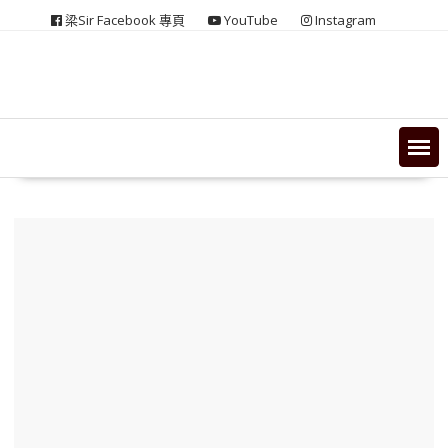
Skip
梁Sir Facebook 專頁
YouTube
Instagram
to
content