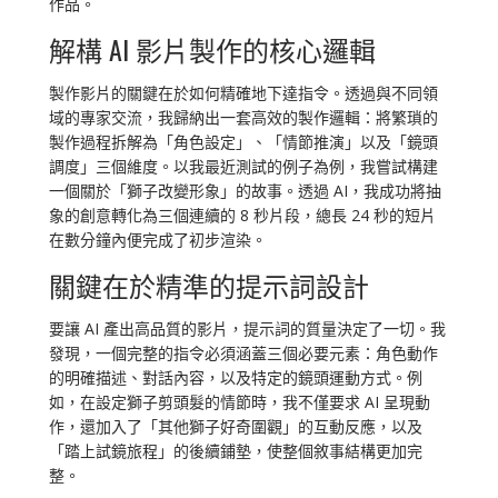
作品。
解構 AI 影片製作的核心邏輯
製作影片的關鍵在於如何精確地下達指令。透過與不同領
域的專家交流，我歸納出一套高效的製作邏輯：將繁瑣的
製作過程拆解為「角色設定」、「情節推演」以及「鏡頭
調度」三個維度。以我最近測試的例子為例，我嘗試構建
一個關於「獅子改變形象」的故事。透過 AI，我成功將抽
象的創意轉化為三個連續的 8 秒片段，總長 24 秒的短片
在數分鐘內便完成了初步渲染。
關鍵在於精準的提示詞設計
要讓 AI 產出高品質的影片，提示詞的質量決定了一切。我
發現，一個完整的指令必須涵蓋三個必要元素：角色動作
的明確描述、對話內容，以及特定的鏡頭運動方式。例
如，在設定獅子剪頭髮的情節時，我不僅要求 AI 呈現動
作，還加入了「其他獅子好奇圍觀」的互動反應，以及
「踏上試鏡旅程」的後續鋪墊，使整個敘事結構更加完
整。