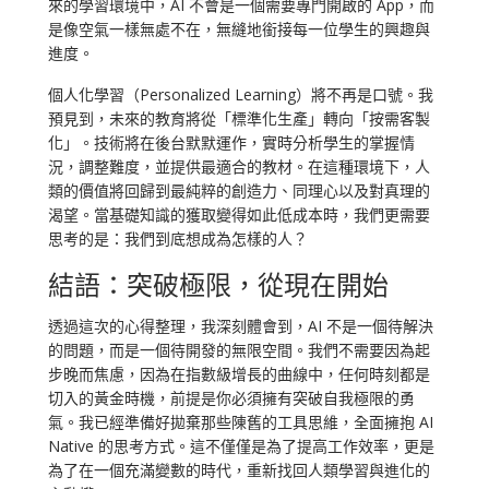
來的學習環境中，AI 不會是一個需要專門開啟的 App，而
是像空氣一樣無處不在，無縫地銜接每一位學生的興趣與
進度。
個人化學習（Personalized Learning）將不再是口號。我
預見到，未來的教育將從「標準化生產」轉向「按需客製
化」。技術將在後台默默運作，實時分析學生的掌握情
況，調整難度，並提供最適合的教材。在這種環境下，人
類的價值將回歸到最純粹的創造力、同理心以及對真理的
渴望。當基礎知識的獲取變得如此低成本時，我們更需要
思考的是：我們到底想成為怎樣的人？
結語：突破極限，從現在開始
透過這次的心得整理，我深刻體會到，AI 不是一個待解決
的問題，而是一個待開發的無限空間。我們不需要因為起
步晚而焦慮，因為在指數級增長的曲線中，任何時刻都是
切入的黃金時機，前提是你必須擁有突破自我極限的勇
氣。我已經準備好拋棄那些陳舊的工具思維，全面擁抱 AI
Native 的思考方式。這不僅僅是為了提高工作效率，更是
為了在一個充滿變數的時代，重新找回人類學習與進化的