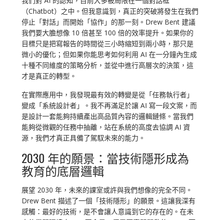
我們對 AI 的認知，目前大多被局限在一個對話框
（Chatbot）之中。但我意識到，真正的突破將發生在我們
停止「對話」而開始「協作」的那一刻。Drew Bent 建議
我們要大膽想像 10 倍甚至 100 倍的效率提升。如果你的
目標只是把寫報告的時間從三小時縮短到兩小時，那只是
微小的優化；但如果你能思考如何利用 AI 在一分鐘內生成
十種不同維度的策略分析，並從中進行高層次的決策，這
才是真正的轉型。
在實際應用中，我發現最有效的轉變是從「任務執行者」
變成「系統設計者」。我不再滿足於讓 AI 寫一段文案，而
是設計一套能夠持續產出高品質內容的邏輯鏈條。當我們
能夠從微觀的任務中抽離，站在系統的高度去協調 AI 資
源，我們才真正具備了駕馭未來的能力。
2030 年的願景：當技術隱形成為
教育的底層邏輯
展望 2030 年，未來的課室或許與我們想像的完全不同。
Drew Bent 描述了一個「技術隱形」的願景。這讓我深有
感觸：最好的技術，是不會讓人意識到它的存在的。在未