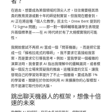
者？
在過去，想要成為某個領域的頂尖人才，往往需要極其昂
貴的教育資源或數十年的師徒制實習。但我現在體會到，
AI 正在將這種「個人化教學」民主化。Drew Bent 提到的
「2 Sigma 問題」——即一對一導師輔導能讓學生表現提
升兩個標準差——在 AI 時代終於有了大規模實現的可能
性。
我開始嘗試不再把 AI 當成一個「問答機器」，而是把它當
成一位「蘇格拉底式的導師」。我不要求它直接給我答
案，而是要求它引導我思考。例如，當我學習一個複雜的
演算法時，我會要求 AI 指出我理解中的邏輯漏洞，或者模
擬一個反方立場來質疑我的推論。這種深度的交互，讓我
發現自己的學習效率提升了不止一個層級。要成為那 1%
的學習者，關鍵在於你如何利用 AI 來擴展你的心智模型，
而不是讓它取代你的大腦。
跳出聊天機器人的框架，想像十倍
速的未來