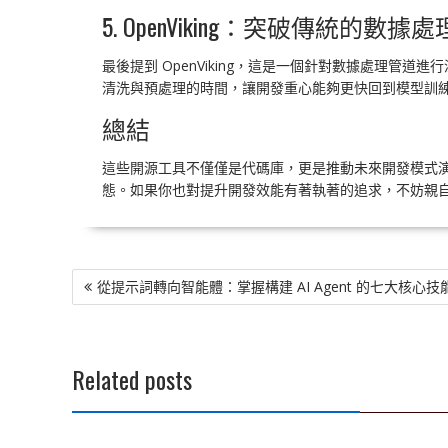
5. OpenViking：突破傳統的數據處
最後提到 OpenViking，這是一個針對數據處理
清洗與預處理的時間，讓開發重心能夠更快回到模型訓
總結
這些開源工具不僅僅是代碼庫，更是推動未來開發模式演
態。如果你也對提升開發效能有著執著的追求，不妨親
文
從提示詞轉向智能體：掌握構建 AI Agent 的七大核心技
章
導
覽
Related posts