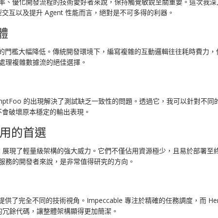
效率、優化開發流程的技術愛好者來說，保持觸覺敏銳至關重要。這次我深入研
互以及提升 Agent 性能而言，絕對是不可多得的利器。
能體
智能體協作的門檻大幅降低。傳統開發環境下，編寫複雜的互動邏輯往往耗時
是處理複雜數據流的絕佳選擇。
omptFoo 的出現解決了測試缺乏一致性的問題。透過它，我可以針對不同的
不會破壞原本穩定的輸出表現。
量化應用的首選
anoChat 展現了輕量級架構的強大威力。它們不僅佔用資源極少，且易於
 服務的開發者來說，是非常值得研究的方向。
tic 提供了完全不同的技術視角。Impeccable 專注於精確的任務調度，而
處理的冗餘代碼，讓整體架構顯得更加簡潔。