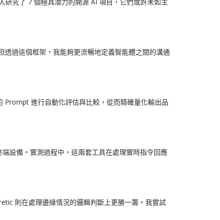
究了 7 個極具潛力的開源 AI 項目，它們或許未如主
費力，但透過這個框架，我能夠更流暢地定義智能體之間的溝通
 Prompt 進行自動化評估與比較，從而精確量化輸出品
部署至終端設備。實測過程中，這兩套工具在處理實時指令回應
 Heretic 則在處理邊緣情況的邏輯判斷上更勝一籌。我嘗試