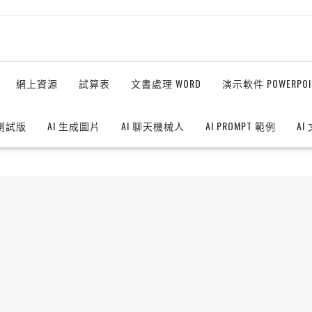
網上資源
試算表
文書處理 WORD
演示軟件 POWERPOI
測試版
AI 生成圖片
AI 聊天機械人
AI PROMPT 範例
AI