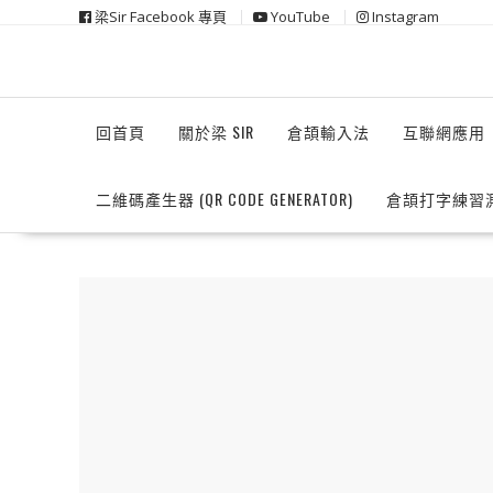
Skip
梁Sir Facebook 專頁
YouTube
Instagram
to
content
回首頁
關於梁 SIR
倉頡輸入法
互聯網應用
二維碼產生器 (QR CODE GENERATOR)
倉頡打字練習