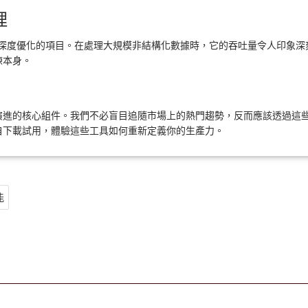
理
管道進行深度優化的項目。在處理大規模非結構化數據時，它的吞吐量令人印
練本身。
進的核心組件。我們不必盲目追隨市場上的熱門趨勢，反而應該透過這些高
自下載試用，體驗這些工具如何重新定義你的生產力。
能