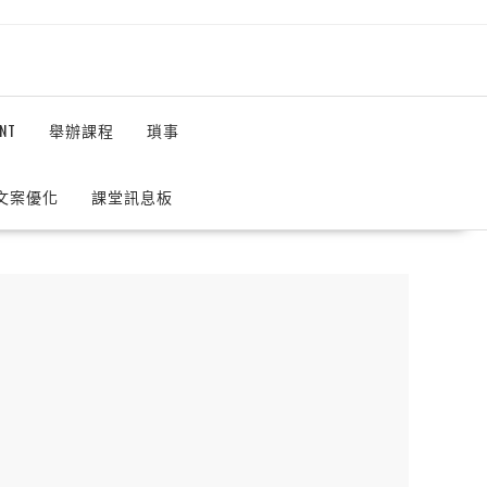
NT
舉辦課程
瑣事
 文案優化
課堂訊息板