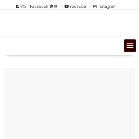
Skip
梁Sir Facebook 專頁
YouTube
Instagram
to
content