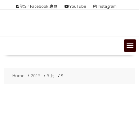
Skip
梁Sir Facebook 專頁
YouTube
Instagram
to
content
Home
2015
5 月
9