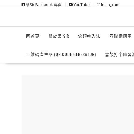
Skip
梁Sir Facebook 專頁
YouTube
Instagram
to
content
回首頁
關於梁 SIR
倉頡輸入法
互聯網應用
二維碼產生器 (QR CODE GENERATOR)
倉頡打字練習