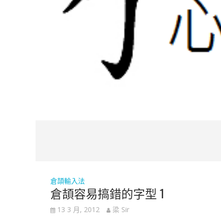
倉頡輸入法
倉頡容易搞錯的字型 1
13 3 月, 2012
梁 Sir