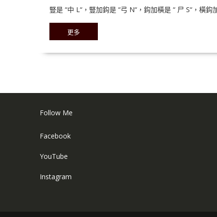
豎是 “中 L“，豎加鈎是 “弓 N“，鈎加橫是 “ 尸 S“，橫鈎加
更多
Follow Me
Facebook
YouTube
Instagram