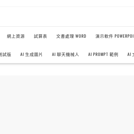
網上資源
試算表
文書處理 WORD
演示軟件 POWERPOI
測試版
AI 生成圖片
AI 聊天機械人
AI PROMPT 範例
AI