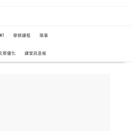
NT
舉辦課程
瑣事
 文案優化
課堂訊息板