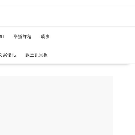
NT
舉辦課程
瑣事
 文案優化
課堂訊息板