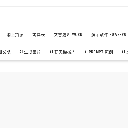
網上資源
試算表
文書處理 WORD
演示軟件 POWERPOI
測試版
AI 生成圖片
AI 聊天機械人
AI PROMPT 範例
AI