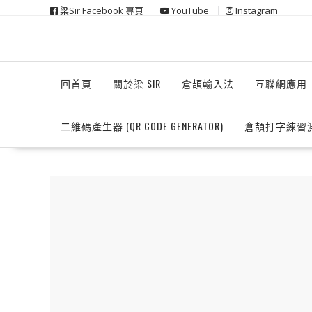
Skip
梁Sir Facebook 專頁
YouTube
Instagram
to
content
回首頁
關於梁 SIR
倉頡輸入法
互聯網應用
二維碼產生器 (QR CODE GENERATOR)
倉頡打字練習