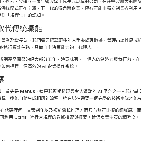
則。過去，要建立一家年營收達千萬美元規模的公司，往往需要龐大的團
發現，這種傳統模式正在崩潰。下一代的獨角獸企業，極有可能由獨立創業者利用
我對「規模化」的認知。
何取代傳統職能
當業務增長時，我們需要招募更多的人手來處理數據、管理市場推廣或維
能夠執行複雜任務、具備自主決策能力的「代理人」。
分析到產品開發的絕大部分工作。這意味著，一個人的創造力與執行力，在 
何構建一個高效的 AI 企業操作系統。
察
具。首先是
Manus
，這是我近期發現最令人驚艷的 AI 平台之一。我嘗
邏輯，還能自動生成相應的流程，這在以往需要一個完整的技術團隊才能
de 在代碼理解、文案創作以及複雜邏輯推理方面具有無可比擬的細膩感；而 
，再利用 Gemini 進行大規模的數據檢索與摘要，確保商業決策的精準度。