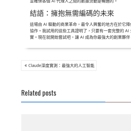
並確保各個 AI 代理人之間的數據流動是暢通的。
結語：擁抱無需編碼的未來
這場由 AI 驅動的商業革命，最令人興奮的地方在於它降
協作。我試用的這些工具證明了，只要有一套完整的 A
實。現在就開始嘗試吧，讓 AI 成為你最強大的創業夥伴
文
Claude深度實測：最強大的人工智能
章
導
覽
Related posts