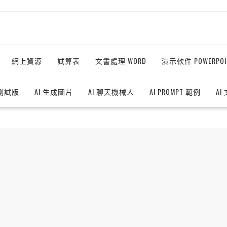
網上資源
試算表
文書處理 WORD
演示軟件 POWERPOI
測試版
AI 生成圖片
AI 聊天機械人
AI PROMPT 範例
AI