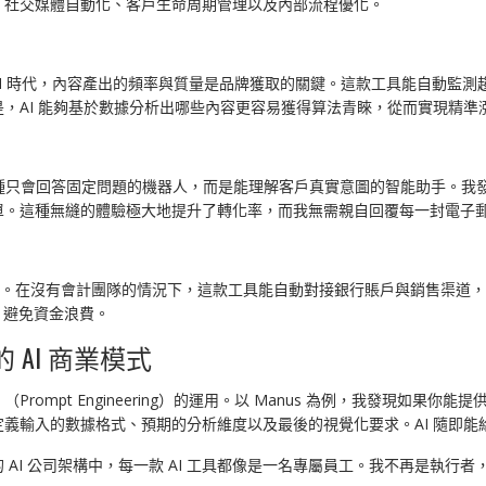
：社交媒體自動化、客戶生命周期管理以及內部流程優化。
AI 時代，內容產出的頻率與質量是品牌獲取的關鍵。這款工具能自動監
，AI 能夠基於數據分析出哪些內容更容易獲得算法青睞，從而實現精準
只會回答固定問題的機器人，而是能理解客戶真實意圖的智能助手。我發現，
單。這種無縫的體驗極大地提升了轉化率，而我無需親自回覆每一封電子
。在沒有會計團隊的情況下，這款工具能自動對接銀行賬戶與銷售渠道，
，避免資金浪費。
AI 商業模式
mpt Engineering）的運用。以 Manus 為例，我發現如果你
義輸入的數據格式、預期的分析維度以及最後的視覺化要求。AI 隨即能
AI 公司架構中，每一款 AI 工具都像是一名專屬員工。我不再是執行