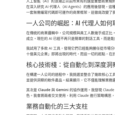
人工智能（AI）的浪潮正以前所未有的速度重塑商業規
在深入研究 AI 代理人（AI Agents）的應用後
一套無需編寫代碼即可運作的商業框架，這徹底改變了
一人公司的崛起：AI 代理人如
在傳統的商業邏輯中，公司規模與員工人數幾乎成正比。
成立。現在的 AI 已經不再只是簡單的對話工具，而是
我試用了多款 AI 工具，發現它們已經能夠勝任從市場
十億美元企業」即將出現的時代，而這一切的起點，在於如
核心技術棧：從自動化到深度洞
在構建一人公司的過程中，我挑選並整合了幾款核心工
並提供洞察的軟件產品。結果顯示，它不僅能理解業務
其次是
Claude
與
Gemini
的協作運用。我發現 Clau
色。我會將兩者交叉使用，利用 Claude 進行策略構思
業務自動化的三大支柱