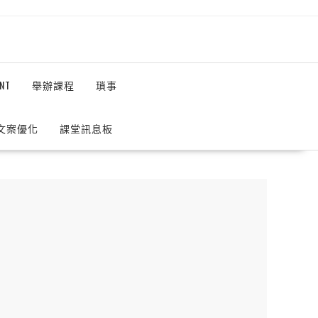
NT
舉辦課程
瑣事
 文案優化
課堂訊息板