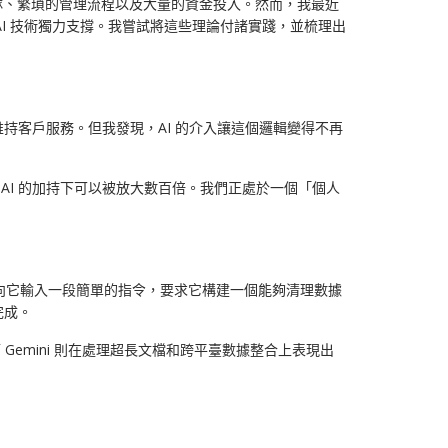
隊、繁瑣的管理流程以及大量的資金投入。然而，我最近
 AI 技術獨力支撐。我嘗試將這些理論付諸實踐，並梳理出
持客戶服務。但我發現，AI 的介入讓這個邏輯變得不再
AI 的加持下可以被放大數百倍。我們正處於一個「個人
試向它輸入一段簡單的指令，要求它構建一個能夠清理數據
完成。
Gemini 則在處理超長文檔和跨平臺數據整合上表現出