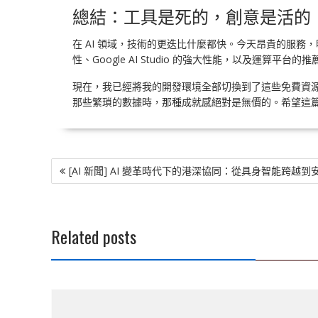
總結：工具是死的，創意是活的
在 AI 領域，技術的更迭比什麼都快。今天昂貴的服務，明
性、Google AI Studio 的強大性能，以及運算平台
現在，我已經將我的開發環境全部切換到了這些免費資源上。
那些繁瑣的數據時，那種成就感絕對是無價的。希望這篇
文
[AI 新聞] AI 變革時代下的港深協同：從具身智能跨越
章
導
覽
Related posts