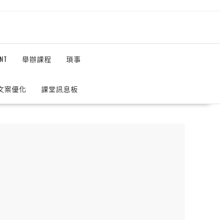
NT
舉辦課程
瑣事
 文案優化
課堂訊息板