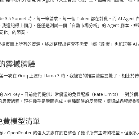
 的 Claude 3.5 Sonnet 時，每一筆請求、每一個 Token 都在計費。而 
。我還記得上個月，僅僅是測試一個「自動市場分析」的 Agent 腳本，
乾硬化」的節奏。
市面上所有的資源，終於整理出這套不需要「綁卡刷爆」也能玩轉 AI A
 的震撼體驗
第一次在 Groq 上運行 Llama 3 時，我被它的推論速度震驚了。相比於傳統
請了免費的 API Key。目前他們提供非常優渥的免費配額（Rate Limits），
 10 秒的思索過程，現在幾乎是瞬間完成。這種即時的反饋感，讓調試過程
 的免費模型清單
，OpenRouter 的強大之處在於它整合了幾乎所有主流的模型。但很多人