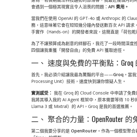
會遇到一個極其現實且令人沮喪的問題：
API 費用。
當我們在使用 OpenAI 的 GPT-4o 或 Anthropic
務，這意味著它會在短短幾分鐘內發送數百次 API 請求
手實作（Hands-on）的開發者來說，這簡直是「荷包
為了不讓預算成為創意的絆腳石，我花了一段時間深度挖掘
四個讓我重獲「開發自由」的免費 API 獲取途徑。
一、 速度與免費的平衡點：Groq
首先，我必須介紹讓我最為驚豔的平台——
Groq
。當我
Processing Unit）技術，速度快到讓你懷疑人生。
實測感受：
我在 Groq 的 Cloud Console 中申
我將其導入我的 AI Agent 框架中，原本需要等待
Llama 3 或 Mixtral）的 API，Groq 是我的首選推薦。
二、 聚合的力量：OpenRouter
第二個我要分享的是
OpenRouter
。作為一個模型聚合器