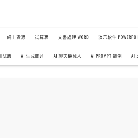
網上資源
試算表
文書處理 WORD
演示軟件 POWERPOI
測試版
AI 生成圖片
AI 聊天機械人
AI PROMPT 範例
AI