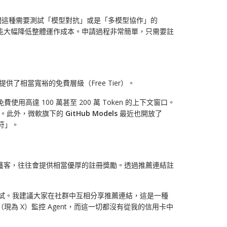
這對於我們這種需要測試「模型對抗」或是「多模型協作」的
，這樣能大幅降低整體運作成本。申請過程非常簡單，只需要註
lash，提供了相當寬裕的免費層級（Free Tier）。
費使用高達 100 萬甚至 200 萬 Token 的上下文窗口。
可想像的。此外，微軟旗下的
GitHub Models
最近也開放了
命符」。
獲客，往往會提供相當優厚的註冊獎勵。透過推薦連結註
任務調試。我建議大家在社群中互相分享推薦連結，這是一種
（現為 X）監控 Agent，而這一切都沒有從我的信用卡中