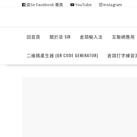
Skip
梁Sir Facebook 專頁
YouTube
Instagram
to
content
回首頁
關於梁 SIR
倉頡輸入法
互聯網應用
二維碼產生器 (QR CODE GENERATOR)
倉頡打字練習