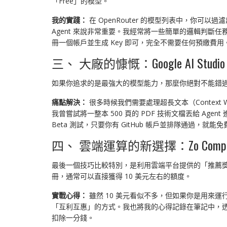
「Free」的模型。
我的實踐：
在 OpenRouter 的模型列表中，你可以
Agent 來說非常重要。我經常將一些簡單的邏輯判斷任
冊一個帳戶並生成 Key 即可，完全不需要任何預繳費用
三、 大廠的慷慨：Google AI Studio 與 
如果你追求的是最強大的模型能力，那麼你絕對不能錯
痛點解決：
很多時候我們需要處理超長文本（Context Win
我曾嘗試將一整本 500 頁的 PDF 技術文檔丟給 Agent
Beta 測試，只要你有 GitHub 帳戶並排隊通過，就
四、 雲端運算的新選擇：Zo Comp
最後一個技巧比較特別，是利用雲端平台提供的「推薦
冊，通常可以直接獲得 10 美元左右的額度。
實戰心得：
雖然 10 美元看似不多，但如果你是用來運
「互利互惠」的方式。我也將我的心得記錄在筆記中，透過這些額
扣除一分錢。