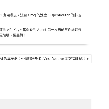
退。透過 Groq 的速度、OpenRouter 的多樣
PI Key。當你看到 Agent 第一次自動幫你處理好
得更聰明、更盡興！
AI 效率革命：七個月躋身 DaVinci Resolve 認證講師秘訣