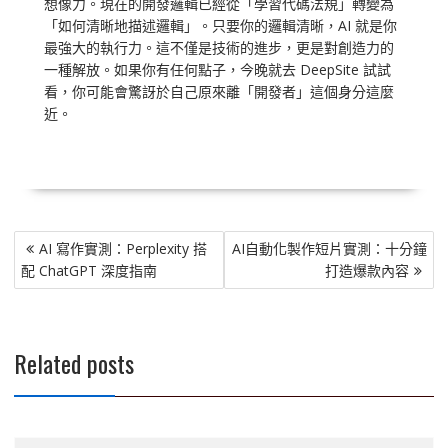
想像力。現在的開發邏輯已經從「學習代碼法規」轉變為
「如何清晰地描述邏輯」。只要你的邏輯清晰，AI 就是你
最強大的執行力。這不僅是技術的進步，更是對創造力的
一種解放。如果你有任何點子，今晚就去 DeepSite 試試
看，你可能會驚訝於自己原來離「開發者」這個身分這麼
近。
文
AI 寫作實測：Perplexity 搭
AI自動化製作短片實測：十分鐘
章
配 ChatGPT 深度指南
打造爆款內容
導
覽
Related posts