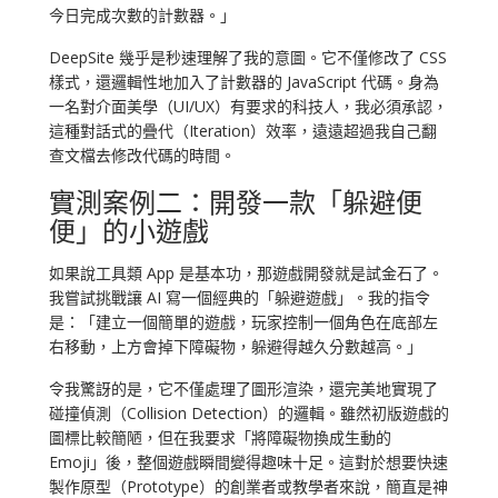
今日完成次數的計數器。」
DeepSite 幾乎是秒速理解了我的意圖。它不僅修改了 CSS
樣式，還邏輯性地加入了計數器的 JavaScript 代碼。身為
一名對介面美學（UI/UX）有要求的科技人，我必須承認，
這種對話式的疊代（Iteration）效率，遠遠超過我自己翻
查文檔去修改代碼的時間。
實測案例二：開發一款「躲避便
便」的小遊戲
如果說工具類 App 是基本功，那遊戲開發就是試金石了。
我嘗試挑戰讓 AI 寫一個經典的「躲避遊戲」。我的指令
是：「建立一個簡單的遊戲，玩家控制一個角色在底部左
右移動，上方會掉下障礙物，躲避得越久分數越高。」
令我驚訝的是，它不僅處理了圖形渲染，還完美地實現了
碰撞偵測（Collision Detection）的邏輯。雖然初版遊戲的
圖標比較簡陋，但在我要求「將障礙物換成生動的
Emoji」後，整個遊戲瞬間變得趣味十足。這對於想要快速
製作原型（Prototype）的創業者或教學者來說，簡直是神