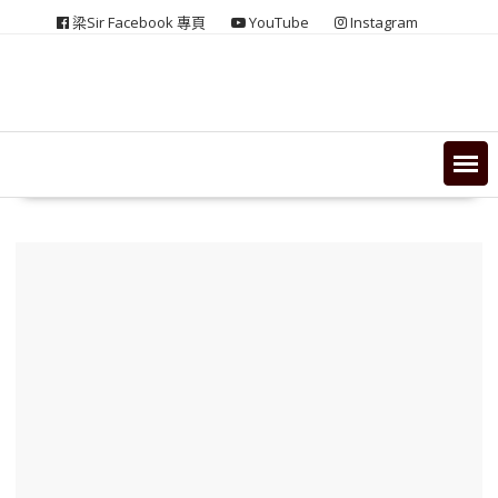
Skip
梁Sir Facebook 專頁
YouTube
Instagram
to
content