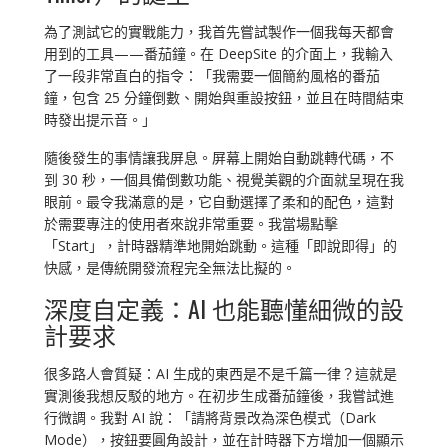
為了測試它的實戰能力，我首先嘗試製作一個我每天都會
用到的工具——番茄鐘。在 DeepSite 的介面上，我輸入
了一段非常直白的指令：「我需要一個簡約風格的番茄
鐘，包含 25 分鐘倒數、開始與重設按鈕，並且在時間結束
時發出提示音。」
隨後發生的事情讓我屏息。屏幕上開始自動跳轉代碼，不
到 30 秒，一個具備倒數功能、視覺美觀的介面就呈現在我
眼前。最令我滿意的是，它自動選擇了柔和的配色，這對
於需要專注的使用者來說非常重要。我當場點擊
「Start」，計時器精準地開始跳動。這種「即說即得」的
快感，是傳統開發流程完全無法比擬的。
深度自定義：AI 也能聽懂細微的設
計要求
很多路人會質疑：AI 生成的東西是不是千篇一律？這就是
實測後我想反駁的地方。在初步生成番茄鐘後，我嘗試進
行微調。我對 AI 說：「請將背景改為深色模式（Dark
Mode），按鈕要圓角設計，並在計時器下方增加一個顯示