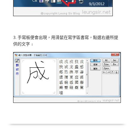
3. 手寫板便會出現，用滑鼠在寫字區書寫，點選右邊所提
供的文字 ↓