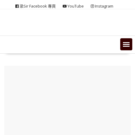
Skip
梁Sir Facebook 專頁
YouTube
Instagram
to
content