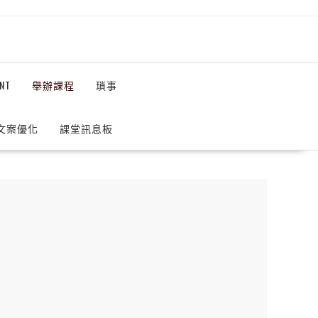
NT
舉辦課程
瑣事
 文案優化
課堂訊息板