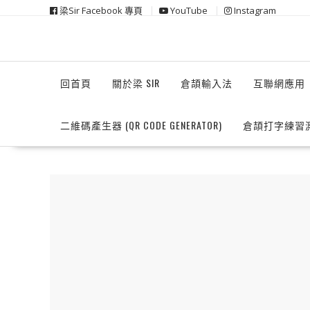
Skip
梁Sir Facebook 專頁
YouTube
Instagram
to
content
回首頁
關於梁 SIR
倉頡輸入法
互聯網應用
二維碼產生器 (QR CODE GENERATOR)
倉頡打字練習