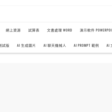
網上資源
試算表
文書處理 WORD
演示軟件 POWERPOI
測試版
AI 生成圖片
AI 聊天機械人
AI PROMPT 範例
AI