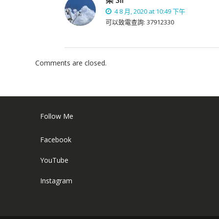
梁 Sir
4 8 月, 2020 at 10:49 下午
可以致電查詢: 37912330
Comments are closed.
Follow Me
Facebook
YouTube
Instagram