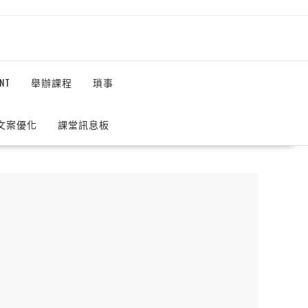
NT
舉辦課程
瑣事
 文案優化
課堂訊息板