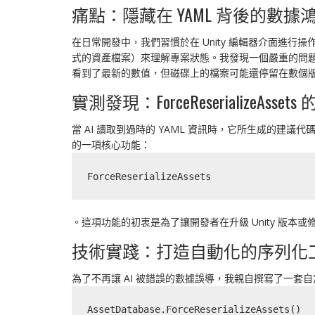
痛點：隱藏在 YAML 背後的數據
在日常開發中，我們習慣於在 Unity 編輯器介面進行操作。
式的資產檔案）來理解專案狀態。我發現一個嚴重的問題：U
看到了最新的數值，但磁碟上的檔案可能還停留在數個
實測發現：ForceReserializeAsset
當 AI 讀取到過時的 YAML 資訊時，它所生成的建
的一項核心功能：
ForceReserializeAssets
。這項功能的初衷是為了讓開發者在升級 Unity 版
技術實踐：打造自動化的序列化
為了不再讓 AI 被錯誤的數據誤導，我親自撰寫了一套自定義
AssetDatabase.ForceReserializeAssets()