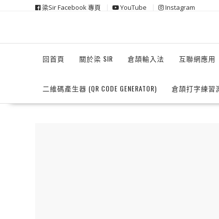
Skip
梁Sir Facebook 專頁
YouTube
Instagram
to
content
回首頁
關於梁 SIR
倉頡輸入法
互聯網應用
二維碼產生器 (QR CODE GENERATOR)
倉頡打字練習