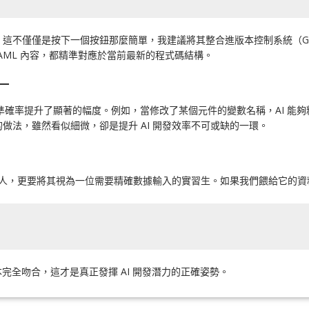
不僅僅是按下一個按鈕那麼簡單，我建議將其整合進版本控制系統（Git
YAML 內容，都精準對應於當前最新的程式碼結構。
一
確率提升了顯著的幅度。例如，當修改了某個元件的變數名稱，AI 能夠精確
做法，雖然看似細微，卻是提升 AI 開發效率不可或缺的一環。
機器人，更要將其視為一位需要精確數據輸入的實習生。如果我們餵給它的
本完全吻合，這才是真正發揮 AI 開發潛力的正確姿勢。