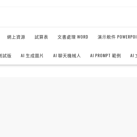
網上資源
試算表
文書處理 WORD
演示軟件 POWERPOI
測試版
AI 生成圖片
AI 聊天機械人
AI PROMPT 範例
AI