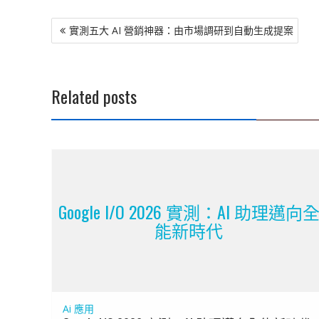
文
實測五大 AI 營銷神器：由市場調研到自動生成提案
章
導
覽
Related posts
Google I/O 2026 實測：AI 助理邁向
能新時代
Ai 應用