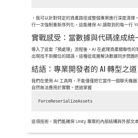
，我可以針對特定的資產路徑或整個專案進行深度清理。這
行一次強制重新序列化，這能確保 AI 讀取到的每一行 
實戰感受：當數據與代碼達成統
導入了這套「預處理」流程後，AI 在處理資產關聯性的準
出現找不到欄位的錯誤。這種從底層解決數據同步問題的
結語：專業開發者的 AI 轉型之道
我們在使用 AI 工具時，不能僅僅把它當作一個聊天
自然無法應用於實戰。透過掌握
ForceReserializeAssets
這項技術，我們能確保 Unity 專案的內部結構與外部文