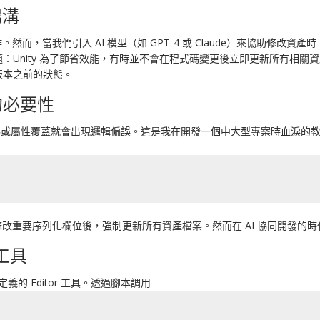
鴻溝
然而，當我們引入 AI 模型（如 GPT-4 或 Claude）來協助修改資產
nity 為了節省效能，有時並不會在程式碼變更後立即更新所有相關資產的序
版本之前的狀態。
s 的必要性
議代碼或屬性覆蓋就會出現邏輯偏誤。這是我在開發一個中大型專案時血淚的教訓
本或修改重要序列化欄位後，強制更新所有資產檔案。然而在 AI 協同開發
工具
的 Editor 工具。透過腳本調用