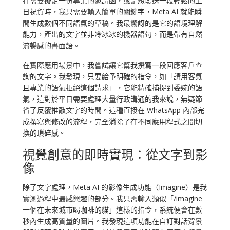
在需要擬定一份專業的邀請函，或是想發送一段輕鬆的生
日祝賀時，我只需要輸入簡單的關鍵字，Meta AI 就能瞬
間生成數個不同語氣的草稿。我最驚訝的是它的語境理解
能力，產出的文字並非冷冰冰的機器語句，而是帶有自然
流暢感的書面語。
在實際應用場景中，我嘗試讓它幫我撰寫一段回應客戶查
詢的文字。我發現，只要給予明確的指令，如「請用客氣
且專業的語氣拒絕這個請求」，它能精確捕捉到委婉的語
氣，這對於平日需要處理大量行政溝通的我來說，無疑節
省了反覆推敲文字的時間。這種直接在 WhatsApp 內部完
成撰寫與修改的流程，完全消除了在不同應用程式之間切
換的瑣碎感。
視覺創意的即時實現：從文字到影
像
除了文字處理，Meta AI 的影像生成功能（Imagine）是我
實測過程中最感興趣的部分。我只需輸入類似「/imagine
一個在未來城市喝咖啡的貓」這樣的指令，系統便會在數
秒內生成高質量的圖片。我發現這項功能在自訂對話背景