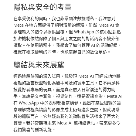
隱私與安全的考量
在享受便利的同時，我也非常關注數據隱私。我注意到
Meta 在這方面提供了相對清晰的解釋。雖然 Meta AI 會
處理輸入的指令以提供回覆，但 WhatsApp 的核心點對點
加密機制依然保障了個人與朋友之間的對話內容不被外部
讀取。在使用過程中，我學會了如何管理 AI 的活動紀錄，
確保在獲取便利的同時，也能掌握自己的數位足跡。
總結與未來展望
經過這段時間的深入試用，我發現 Meta AI 已經成功地將
複雜的語言模型轉化為觸手可及的實用工具。它不再是科
技愛好者專屬的玩具，而是真正融入日常溝通的得力助
手。無論是文字潤飾、視覺創作，還是資訊查詢，Meta AI
在 WhatsApp 中的表現都相當穩健。雖然在某些細微的語
意理解或極高精度的影像生成上仍有進步空間，但就現階
段的體驗而言，它無疑為我的流動裝置生活帶來了巨大的
質變。我非常期待未來 Meta AI 能持續進化，帶來更多令
我們驚喜的創新功能。