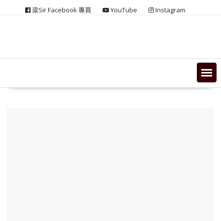
Skip
梁Sir Facebook 專頁
YouTube
Instagram
to
content