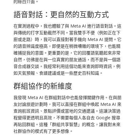
的綠白介面。
語音對話：更自然的互動方式
在實測過程中，我也體驗了與 Meta AI 進行語音對話。這
與傳統的打字互動截然不同。當我雙手不便（例如正在下
廚或走路）時，我可以直接對著手機向 Meta AI 提問。它
的語音辨識度極高，即便是在稍微嘈雜的環境下，也能精
確捕捉我的意圖。更重要的是，它的回覆語氣聽起來非常
自然，彷彿是在與一位真實的朋友通話，而不是與一個語
音合成器交談。我經常利用這個功能來查詢即時資訊，例
如天氣預報、食譜建議或是一些歷史百科知識。
群組協作的新維度
我發現 Meta AI 在群組對話中也能發揮關鍵作用。在與朋
友討論旅遊計劃時，我可以直接在群組中喚起 Meta AI 來
查詢航班資訊、景點評價或當地的交通建議。這讓決策過
程變得更透明且高效，不需要每個人各自去 Google 搜尋
再貼回群組。這種「群組共享智慧」的概念，讓我對未來
社群協作的模式有了更多想像。