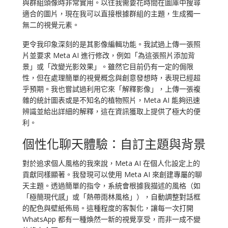
與群組頭像時非常實用。以往我需要花時間在圖庫中搜尋
適合的圖片，現在我可以直接根據群組的主題，生成獨一
無二的視覺元素。
更令我印象深刻的是其影像編輯功能。我試過上傳一張照
片並要求 Meta AI 進行修改，例如「為這張照片添加背
景」或「改變光影效果」。雖然它目前仍有一定的侷限
性，但在處理簡單的視覺概念與創意發想時，表現已經超
乎預期。我也嘗試過利用它來「解釋影像」，上傳一張複
雜的統計圖表或是不知名的植物照片，Meta AI 能夠迅速
辨識並給出詳細的解釋，這在資訊獲取上提供了極大的便
利。
個性化聊天體驗：自訂主題與背景
對於追求個人風格的我來說，Meta AI 在個人化設定上的
貢獻同樣顯著。我發現可以使用 Meta AI 來創建專屬的聊
天主題。透過簡單的指令，系統會根據我描述的風格（如
「極簡現代感」或「熱帶雨林風格」），自動調整對話框
的配色與壁紙佈局。這種程度的客製化，讓每一次打開
WhatsApp 都有一種煥然一新的視覺享受，而非一成不變