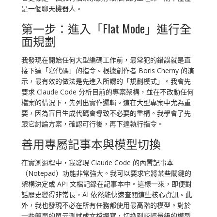
是一個聊天機器人。
第一步：進入「Flat Mode」進行全
面規劃
我發現在開始任何大型編碼工作前，最常犯的錯誤就是直
接下達「寫代碼」的指令。根據創作者 Boris Cherny 的演
示，最有效的做法是先進入所謂的「規劃模式」。我會先
要求 Claude Code 分析目前的專案架構，並在不改動任何
檔案的情況下，先列出實作邏輯。這在大型專案中尤為重
要，因為盲目生成代碼會導致不必要的重構。我學會了先
跟它討論方案，確認可行後，再下達執行指令。
善用專屬記事本與模型切換
在實測過程中，我發現 Claude Code 的內置記事本
（Notepad）功能非常強大。我可以要求它將某些關鍵的
架構決定或 API 文檔記錄在記事本中。這樣一來，即便對
話歷史變得非常長，AI 依然能快速查閱這些核心資訊。此
外，我也發現不必在所有任務都使用最高階的模型。對於
一些簡單的單元測試或文檔撰寫，切換到較輕量級的模型