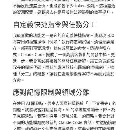
不僅反應速度更快，也能節省不少 token 消耗。這種靈活
的資源配置，是我過去在網頁版無法體驗到的效率提升。
自定義快捷指令與任務分工
我最喜歡的功能之一是它的自定義快捷指令。我發現可以
將常用的複雜操作（例如：執行特定測試組、清理編譯緩
存、部署到預覽環境）封裝成簡單的命令。透過這種方
式，Claude Code 變成了一個高度客製化的開發中樞。更
進一步，我會嘗試將複雜的開發任務拆解，讓它負責處理
冗長的模板代碼，而我則專注於核心邏輯的架構設計。這
種「分工」的概念，讓我在處理繁複專案時不再感到疲於
奔命。
應對記憶限制與領域分離
在使用 AI 開發時，最令人頭痛的莫過於「上下文丟失」的
問題。我發現當對話過長時，AI 的準確度會顯著下降。為
了克服這點，我現在採用「領域分離」的策略。我會針對
不同的功能模組開啟新的 Claude Code 會話，並透過讀取
之前生成的設計文件來保持連續性。這要求我們在開發時