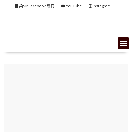
Skip
梁Sir Facebook 專頁
YouTube
Instagram
to
content