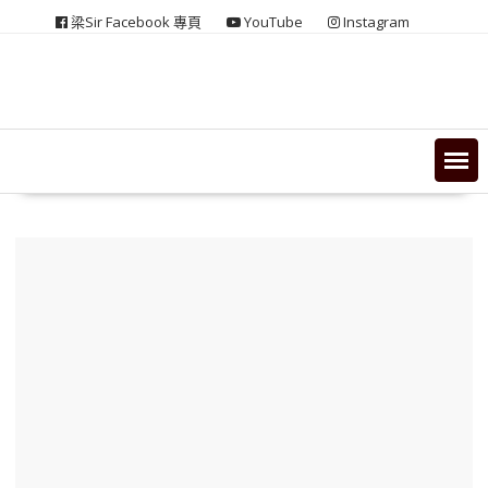
Skip
梁Sir Facebook 專頁
YouTube
Instagram
to
content