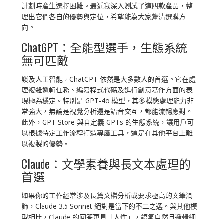
計劃時產生選擇困難。最近我深入測試了這四款產品，整
理出它們各自的優勢與定位，希望能為大家釐清選購方
向。
ChatGPT：全能型選手，生態系統
無可匹敵
談及人工智能，ChatGPT 依然是大多數人的首選。它在處
理複雜邏輯任務、編寫程式代碼及進行創意寫作方面的表
現極為穩定。特別是 GPT-4o 模型，其多模態處理能力非
常強大，無論是視覺分析還是語音交互，都能流暢應對。
此外，GPT Store 與自定義 GPTs 的生態系統，讓用戶可
以根據特定工作流程打造專屬工具，這是在其他平台上難
以複製的優勢。
Claude：文學素養與長文本處理的
首選
如果你的工作經常涉及長篇文檔分析或要求極高的文筆潤
飾，Claude 3.5 Sonnet 絕對是當下的不二之選。與其他模
型相比，Claude 的回答更具「人性」，語氣自然且邏輯細