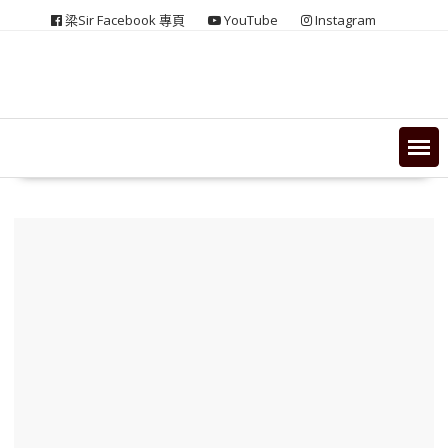
Skip
梁Sir Facebook 專頁
YouTube
Instagram
to
content