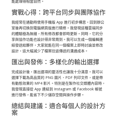
能處理得相當自然。
實戰心得：跨平台同步與團隊協作
我經常在通勤時使用手機版 App 進行初步構思，回到辦公
室後再切換到電腦網頁版進行精修。我發現這種雲端同步
的體驗極為無縫，所有修改都會即時更新。同時，它的分
享與協作功能也設計得非常周到。我可以生成一個編輯連
結發送給夥伴，大家就能在同一個檔案上即時討論並修改
設計，這大幅減少了檔案往返傳送的溝通成本。
匯出與發佈：多樣化的輸出選擇
完成設計後，匯出選項的靈活性也讓我十分滿意。我可以
選擇下載為高品質的 PNG 圖片、PDF 列印文件，或是帶
有動態效果的 MP4 影片。特別是在製作社交媒體內容時，
我發現直接從 App 連結到 Instagram 或 Facebook 帳號
進行發佈，能省下不少儲存空間與操作步驟。
總結與建議：適合每個人的設計方
案