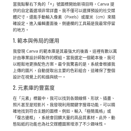
當我點擊右下角的「+」號圖標開始新項目時，Canva 提
供的自定義選項非常詳盡。我不僅可以選擇預設的社交媒
體尺寸，還能手動輸入像素（Pixels）或厘米（cm）來精
確設定。進入編輯畫面後，側邊欄的工具箱是我最常停留
的地方。
1. 範本與佈局的運用
我發現 Canva 的範本庫是其最強大的後盾。這裡有數以萬
計由專業設計師製作的模組。當我選定一個範本後，我可
以輕鬆地更換配色方案。最令我驚喜的是，系統會根據我
上傳的圖片，自動提取出主要的色彩組合，這確保了整個
設計在視覺上的和諧與統一。
2. 元素庫的豐富度
在「元素」標籤中，我可以找到各類線條、形狀、插畫、
照片甚至是短影片。我發現利用關鍵字搜尋功能，可以精
確地找到符合主題的圖標。例如，輸入「極簡風格」或
「復古邊框」，系統會回饋大量的高品質素材。此外，動
態貼紙的功能也為社交媒體圖案增添了不少趣味性。