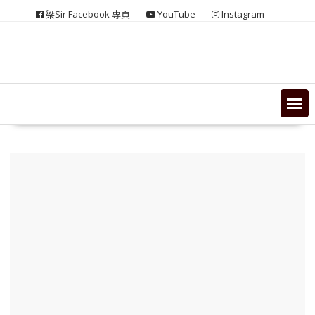
Skip
梁Sir Facebook 專頁
YouTube
Instagram
to
content