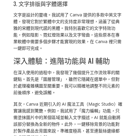
3. 文字排版與字體選擇
文字是設計的靈魂。我試用了 Canva 提供的多款中英文字
體，發現它對於繁體中文的支持度非常理想，涵蓋了從典
雅的宋體到現代感的黑體。我特別喜歡它的文字特效功
能，例如陰影、霓虹燈效果以及文字彎曲，這些原本在專
業軟體中需要多個步驟才能實現的效果，在 Canva 裡只需
一鍵即可完成。
深入體驗：進階功能與 AI 輔助
在深入使用的過程中，我發現了幾個提升工作流效率的關
鍵點。首先是「圖層管理」，雖然它隱藏在選單中，但對
於處理複雜構圖至關重要。我可以精確地調整不同元素的
前後順序，避免誤觸。
其次，Canva 近期引入的 AI 魔法工具（Magic Studio）確
實讓我感到驚艷。例如，我試用了「魔力編輯」功能，只
需塗抹圖片中的某個區域並輸入文字描述，AI 就能自動將
該部分替換為全新的物件。此外，一鍵移除背景的功能對
於製作產品去背圖來說，準確度極高，甚至連髮絲邊緣都