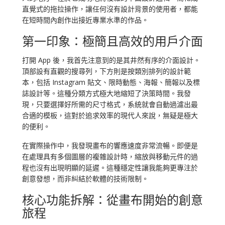
直覺式的拖拉操作，讓任何沒有設計背景的使用者，都能
在短時間內創作出接近專業水準的作品。
第一印象：極簡且高效的用戶介面
打開 App 後，我首先注意到的是其井然有序的介面設計。
頂部設有直觀的搜尋列，下方則是按類別排列的設計範
本，包括 Instagram 貼文、限時動態、海報、簡報以及標
誌設計等。這種分類方式極大地縮短了決策時間。我發
現，只要選擇好所需的尺寸格式，系統就會自動過濾出最
合適的模板，這對於追求效率的現代人來說，無疑是極大
的便利。
在實際操作中，我發現畫布的響應速度非常流暢。即便是
在處理具有多個圖層的複雜設計時，縮放與移動元件的過
程也沒有出現明顯的延遲。這種穩定性讓我能夠更專注於
創意發想，而非糾結於軟體的技術限制。
核心功能拆解：從畫布開始的創意
旅程