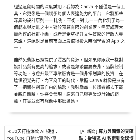
經過這段時間的深度試用，我認為 Canva 不僅僅是一個工
具，它更像是一個賦予每個人表達能力的平台。它將那些
深奧的設計原則——比例、平衡、對比——內化到了每一
個範本與功能之中。對於預算有限的創業家、需要處理大
量內容的社群小編，或者是希望提升文件質感的行政人員
來說，這絕對是目前市面上最值得投入時間學習的 App 之
一。
雖然免費版已經提供了豐富的資源，但如果你跟我一樣對
設計品質有更高的追求，或者是頻繁需要去背、品牌控制
等功能，考慮升級至專業版會是一個非常划算的投資。在
這個視覺先行、內容為王的時代，掌握 Canva 就像是擁有
了一把通往創意自由的鑰匙。我鼓勵每一位讀者都去下載
並親自體驗，你將會發現，原來自己與專業設計師的距
離，其實並沒有想像中那麼遙遠。
文
30天打造爆款 AI 頻道：
[AI 新聞]
算力與國策的交匯
章
YouTube 自動化實測分享
點：從特區 AI 教育到全球博