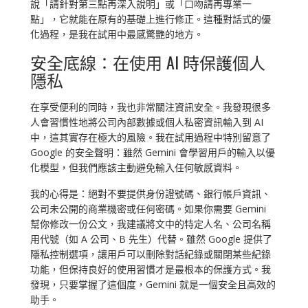
說「請針對第三點再深入說明」或「口吻請再專業一
點」，它就能在原有的基礎上進行修正。這種對話式的優
化過程，是我在試用中最感驚艷的地方。
安全底線：在使用 AI 時保護個人
隱私
在享受便利的同時，我也非常關注資訊安全。我發現很多
人會習慣性地將公司內部數據或個人私密資訊輸入到 AI
中，這其實存在極大的風險。我在試用過程中特別留意了
Google 的安全聲明：雖然 Gemini 會學習用戶的輸入以優
化模型，但我們應該主動避免輸入任何敏感資料。
我的心得是：絕對不要提供身份證號碼、銀行帳戶資訊、
公司未公開的商業機密或任何密碼。如果你需要 Gemini
幫你修改一份公文，我建議將文中的特定人名、公司名稱
用代號（如 A 公司、B 先生）代替。雖然 Google 提供了
隱私控制選項，讓用戶可以刪除對話紀錄或關閉某些紀錄
功能，但保持良好的使用習慣才是最根本的保護方式。我
發現，只要掌握了這個度，Gemini 就是一個安全且高效的
助手。