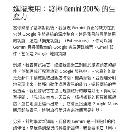
進階應用：發揮 Gemini 200% 的生
產力
當你熟悉了基本對話後，我發現 Gemini 真正的威力在於
它與 Google 生態系統的深度整合，這是我目前最常使用
的功能。透過「擴充功能」（Extensions），你可以讓
Gemini 直接讀取你的 Google 雲端硬碟檔案、Gmail 郵
件，甚至是 Google 地圖資訊。
例如，我曾嘗試讓它「總結我最近三封關於旅遊預定的郵
件，並整理成行程表放到 Google 服務中」。它真的能從
茫茫郵件中精確抓取出飯店時間、機票編號，並條理分明
地呈現出來。這種自動化處理資訊的能力，遠超傳統的手
動搜索。我也發現它在協助規劃旅行時非常好用，你可以
直接問：「我想去東京五天四夜，請根據我的預算推薦飯
店，並在地圖上標示出來。」它會直接連結 Google Maps
顯示即時資訊，這對旅行愛好者來說簡直是神器。
另外，針對學習新知識，我發現 Gemini 是一個絕佳的陪
讀伴侶。當我遇到深奧的科技術語時，我會要求它「用小