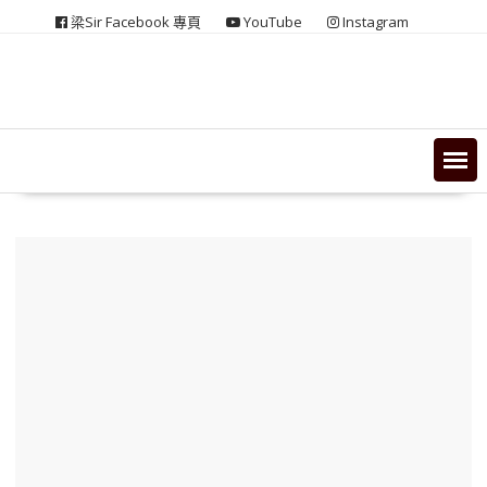
Skip
梁Sir Facebook 專頁
YouTube
Instagram
to
content