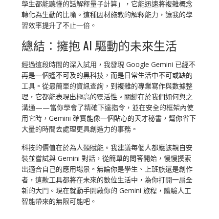
學生都能聽懂的話解釋量子計算」，它能迅速將複雜概念
轉化為生動的比喻。這種因材施教的解釋能力，讓我的學
習效率提升了不止一倍。
總結：擁抱 AI 驅動的未來生活
經過這段時間的深入試用，我發現 Google Gemini 已經不
再是一個遙不可及的黑科技，而是日常生活中不可或缺的
工具。從最簡單的資訊查詢，到複雜的專業寫作與數據整
理，它都能表現出極高的靈活性。關鍵在於我們如何與之
溝通——當你學會了精確下達指令，並在安全的框架內使
用它時，Gemini 確實能像一個貼心的天才秘書，幫你省下
大量的時間去處理更具創造力的事務。
科技的價值在於為人類賦能。我建議每個人都應該親自安
裝並嘗試與 Gemini 對話，從簡單的問答開始，慢慢摸索
出適合自己的應用場景。無論你是學生、上班族還是創作
者，這款工具都將在未來的數位生活中，為你打開一扇全
新的大門。現在就動手開啟你的 Gemini 旅程，體驗人工
智能帶來的無限可能吧。