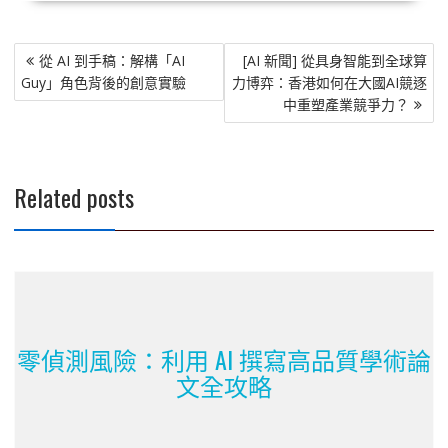
文
從 AI 到手稿：解構「AI
[AI 新聞] 從具身智能到全球算
章
Guy」角色背後的創意實驗
力博弈：香港如何在大國AI競逐
導
中重塑產業競爭力？
覽
Related posts
零偵測風險：利用 AI 撰寫高品質學術論
文全攻略