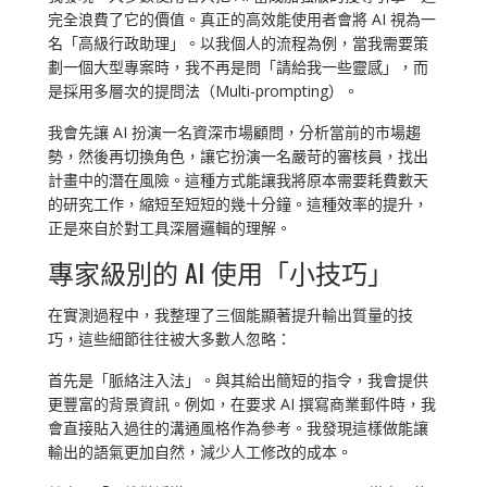
完全浪費了它的價值。真正的高效能使用者會將 AI 視為一
名「高級行政助理」。以我個人的流程為例，當我需要策
劃一個大型專案時，我不再是問「請給我一些靈感」，而
是採用多層次的提問法（Multi-prompting）。
我會先讓 AI 扮演一名資深市場顧問，分析當前的市場趨
勢，然後再切換角色，讓它扮演一名嚴苛的審核員，找出
計畫中的潛在風險。這種方式能讓我將原本需要耗費數天
的研究工作，縮短至短短的幾十分鐘。這種效率的提升，
正是來自於對工具深層邏輯的理解。
專家級別的 AI 使用「小技巧」
在實測過程中，我整理了三個能顯著提升輸出質量的技
巧，這些細節往往被大多數人忽略：
首先是「脈絡注入法」。與其給出簡短的指令，我會提供
更豐富的背景資訊。例如，在要求 AI 撰寫商業郵件時，我
會直接貼入過往的溝通風格作為參考。我發現這樣做能讓
輸出的語氣更加自然，減少人工修改的成本。