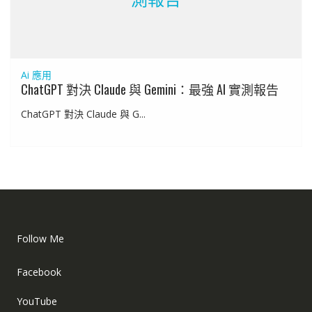
Ai 應用
ChatGPT 對決 Claude 與 Gemini：最強 AI 實測報告
ChatGPT 對決 Claude 與 G...
Follow Me
Facebook
YouTube