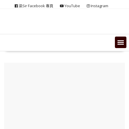
Skip
梁Sir Facebook 專頁
YouTube
Instagram
to
content