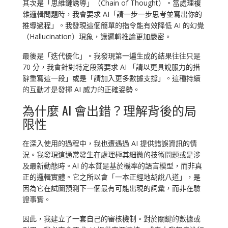
其次是「思維鏈誘導」（Chain of Thought）。當處理複
雜邏輯問題時，我會要求 AI「請一步一步思考並寫出你的
推導過程」。我發現這個簡單的指令能有效降低 AI 的幻覺
（Hallucination）現象，讓邏輯推論更加嚴密。
最後是「迭代優化」。我發現第一遍生成的結果往往只是
70 分，我會針對特定段落要求 AI 「請以更具說服力的措
辭重寫這一段」或是「請加入更多數據支撐」。這種持續
的互動才是發揮 AI 威力的正確姿勢。
為什麼 AI 會出錯？理解背後的局
限性
在深入使用的過程中，我也遭遇過 AI 提供錯誤資訊的情
況。我發現這通常發生在處理極其細微的技術問題或是涉
及最新動態時。AI 的本質是基於機率的語言模型，而非真
正的邏輯實體。它之所以會「一本正經地胡說八道」，是
因為它在試圖預測下一個最有可能出現的詞彙，而非在驗
證事實。
因此，我建立了一套自己的審核機制。對於關鍵的數據或