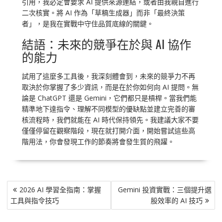
引用，我必定會要求 AI 提供來源連結，或者由我親自進行
二次核實。將 AI 作為「草稿生成器」而非「最終決策
者」，是我在實戰中守住品質底線的關鍵。
結語：未來的競爭在於與 AI 協作
的能力
試用了這麼多工具後，我深刻體會到，未來的競爭力不再
取決於你掌握了多少資訊，而是在於你如何向 AI 提問。無
論是 ChatGPT 還是 Gemini，它們都只是槓桿。當我們能
精準地下達指令、理解不同模型的優缺點並建立完善的審
核流程時，我們就能在 AI 時代保持領先。我建議大家不要
僅僅停留在觀察階段，現在就打開介面，開始嘗試這些高
階用法，你會發現工作的節奏將會發生質的飛躍。
文
2026 AI 學習全指南：掌握
Gemini 投資實戰：三個提升選
章
工具與指令技巧
股效率的 AI 技巧
導