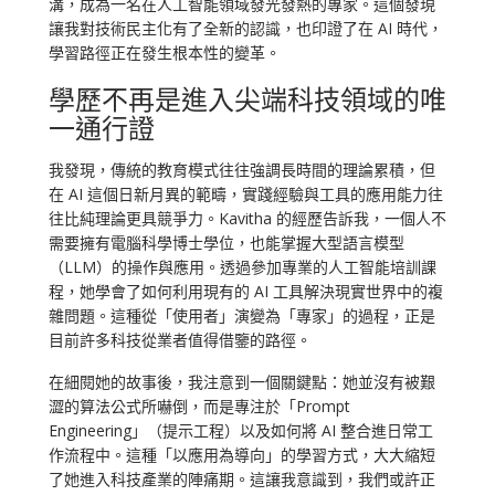
溝，成為一名在人工智能領域發光發熱的專家。這個發現
讓我對技術民主化有了全新的認識，也印證了在 AI 時代，
學習路徑正在發生根本性的變革。
學歷不再是進入尖端科技領域的唯
一通行證
我發現，傳統的教育模式往往強調長時間的理論累積，但
在 AI 這個日新月異的範疇，實踐經驗與工具的應用能力往
往比純理論更具競爭力。Kavitha 的經歷告訴我，一個人不
需要擁有電腦科學博士學位，也能掌握大型語言模型
（LLM）的操作與應用。透過參加專業的人工智能培訓課
程，她學會了如何利用現有的 AI 工具解決現實世界中的複
雜問題。這種從「使用者」演變為「專家」的過程，正是
目前許多科技從業者值得借鑒的路徑。
在細閱她的故事後，我注意到一個關鍵點：她並沒有被艱
澀的算法公式所嚇倒，而是專注於「Prompt
Engineering」（提示工程）以及如何將 AI 整合進日常工
作流程中。這種「以應用為導向」的學習方式，大大縮短
了她進入科技產業的陣痛期。這讓我意識到，我們或許正