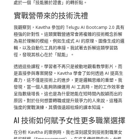
處於一個「技能勝於證書」的轉折點。
實戰營帶來的技術洗禮
我觀察到，Kavitha 參加的 Telugu AI Bootcamp 2.0 具有
極強的針對性。這類實戰營通常會將複雜的技術概念拆解
為易於理解的模組，例如生成式 AI 的原理、圖像生成的邏
輯，以及自動化工具的串接。我試著去拆解這類學習路
徑，發現其核心在於「賦能」。
透過這些課程，學習者不再只是被動地觀看教學影片，而
是直接參與專案開發。Kavitha 學會了如何透過 AI 提高生
產力，這不僅是技術上的進步，更是邏輯思維的重塑。我
發現，當一個人能夠熟練運用 AI 工具時，她的工作效率會
呈指數級增長，這也是為什麼她能在短時間內脫穎而出的
原因。對於任何想要轉職或提升競爭力的人來說，這種高
強度的實戰演練，其價值遠超枯燥的課本知識。
AI 技術如何賦予女性更多職業選擇
在分析 Kavitha 的案例時，我也深刻感受到技術對職業女
性的賦權（Empowerment）。在許多傳統觀念中，女性