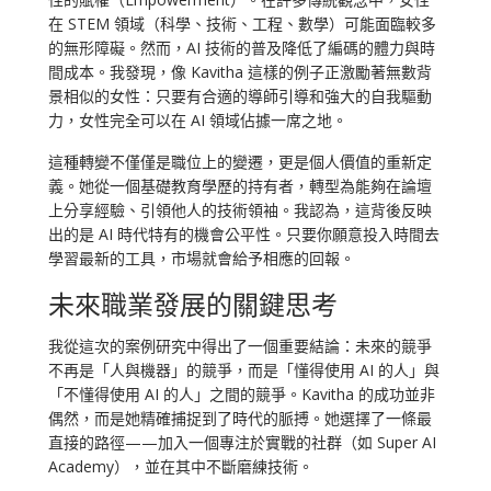
在 STEM 領域（科學、技術、工程、數學）可能面臨較多
的無形障礙。然而，AI 技術的普及降低了編碼的體力與時
間成本。我發現，像 Kavitha 這樣的例子正激勵著無數背
景相似的女性：只要有合適的導師引導和強大的自我驅動
力，女性完全可以在 AI 領域佔據一席之地。
這種轉變不僅僅是職位上的變遷，更是個人價值的重新定
義。她從一個基礎教育學歷的持有者，轉型為能夠在論壇
上分享經驗、引領他人的技術領袖。我認為，這背後反映
出的是 AI 時代特有的機會公平性。只要你願意投入時間去
學習最新的工具，市場就會給予相應的回報。
未來職業發展的關鍵思考
我從這次的案例研究中得出了一個重要結論：未來的競爭
不再是「人與機器」的競爭，而是「懂得使用 AI 的人」與
「不懂得使用 AI 的人」之間的競爭。Kavitha 的成功並非
偶然，而是她精確捕捉到了時代的脈搏。她選擇了一條最
直接的路徑——加入一個專注於實戰的社群（如 Super AI
Academy），並在其中不斷磨練技術。