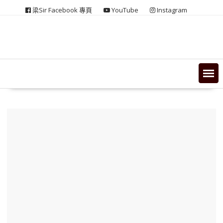
Skip
梁Sir Facebook 專頁
YouTube
Instagram
to
content