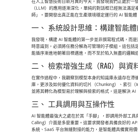
在人工智慧技術日新月異的今天，我發現我們正處於一個關鍵
（LLM）的應用逐漸深化，單純的對話框已經無法滿足複雜
師」。要開發出真正能在生產環境穩定運行的 AI 智
一、 系統設計思維：構建智能體
我發現，構建 AI 智能體的第一步並非撰寫程式碼，
時意識到，必須將任務分解為可管理的子模組。這包括
能循序漸進地朝著目標邁進，而不至於陷入無盡的邏輯
二、 檢索增強生成（RAG）與資
在實作過程中，我觀察到模型本身的知識庫永遠存在滯後性。因此，
庫，更涉及如何優化資料的切片（Chunking）、索引
並將其轉化為模型易於理解與檢索的格式，這是解決 AI
三、 工具調用與互操作性
AI 智能體最強大之處在於其「手腳」，即調用外部工具與
Calling）介面是多麼重要。這要求開發者具備良好的
系統、SaaS 平台無縫對接的能力，是智能體具備實用