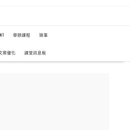
NT
舉辦課程
瑣事
 文案優化
課堂訊息板