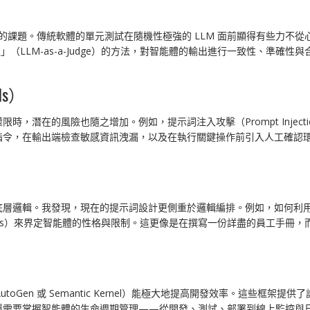
的課題。傳統軟體的單元測試在隨機性極強的 LLM 面前顯得有些力不從心。
型」（LLM-as-a-Judge）的方法，對智能體的輸出進行一致性、準確
。
ls）
，潛在的風險也隨之增加。例如，提示詞注入攻擊（Prompt Injec
指令，在輸出端檢查敏感資訊洩漏，以及在執行關鍵操作前引入人工確認
輯。我發現，現在的提示詞設計更側重於邏輯編排。例如，如何利用「思維鏈」
ructions）來界定智能體的性格與限制。這更像是在撰寫一份詳盡的員工
AutoGen 或 Semantic Kernel）能極大地提高開發效率。這些
還需要掌握智能體的生命週期管理——從開發、測試、部署到線上監控與