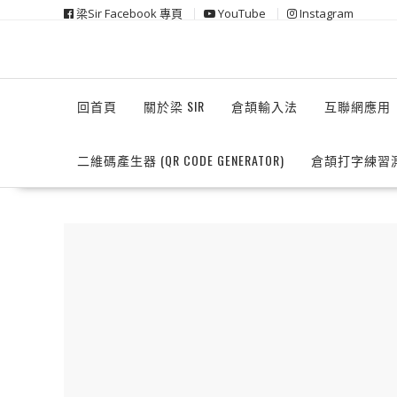
Skip
梁Sir Facebook 專頁
YouTube
Instagram
to
content
回首頁
關於梁 SIR
倉頡輸入法
互聯網應用
二維碼產生器 (QR CODE GENERATOR)
倉頡打字練習