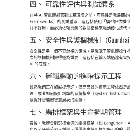
四、 可靠性評估與測試體系
在將 AI 智能體部署到生產環境之前，可靠性是我最關心
Frameworks）的測試體系。這包括使用「模型評估模
好不好用，而必須依賴具體的數據指標來驅動優化迭代
五、 安全性與護欄機制（Guardrai
安全性是另一個不容忽視的領域。當我賦予智能體操作權限時
次的護欄機制變得極為重要。這包括在輸入端過濾有害
AI 的底線。
六、 邏輯驅動的進階提示工程
雖然我們正在超越提示詞，但高品質的提示工程依然是底層邏
理，或者如何設計精準的系統指令（System Inst
是提升智能體智慧層次的關鍵。
七、 編排框架與生命週期管理
最後，我體會到選擇合適的編排框架（如 LangChain、
化以及任務分發。然而，僅僅學會使用框架是不夠的，