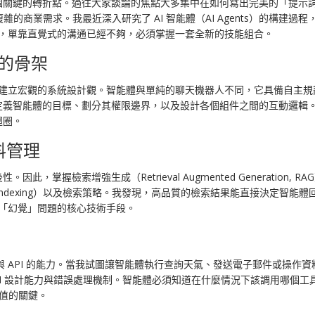
的轉折點。過往大家談論的焦點大多集中在如何寫出完美的「提示詞」（Prom
的商業需求。我最近深入研究了 AI 智能體（AI Agents）的構建
能體，單靠直覺式的溝通已經不夠，必須掌握一套全新的技能組合。
的骨架
而是建立宏觀的系統設計觀。智能體與單純的聊天機器人不同，它具備自主
定義智能體的目標、劃分其權限邊界，以及設計各個組件之間的互動邏輯
迴圈。
料管理
掌握檢索增強生成（Retrieval Augmented Generation
（Indexing）以及檢索策略。我發現，高品質的檢索結果能直接決定智
 「幻覺」問題的核心技術手段。
 API 的能力。當我試圖讓智能體執行查詢天氣、發送電子郵件或操作資料
 API 設計能力與錯誤處理機制。智能體必須知道在什麼情況下該調用哪個
價值的關鍵。