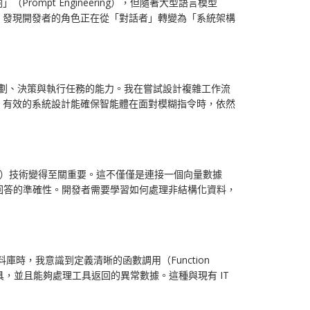
pt Engineering），但隨著大型語言模型
過程，發現開發者的角色正在從「對話者」轉變為「系統架構
規劃、決策與執行任務的能力。我在嘗試設計複雜工作流
。有效的系統設計能確保智能體在面對模糊指令時，依然
, RAG）技術變得至關重要。這不僅僅是連接一個向量數據
能體回答的準確性。開發者需要學習如何處理非結構化資料，
庫時，我意識到定義清晰的函數調用（Function
工具，並且能夠處理工具返回的異常數據。這種與現有 IT