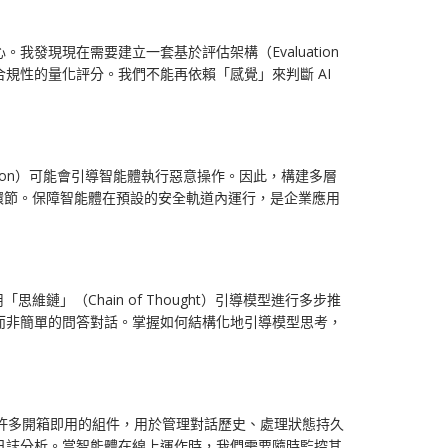
我發現現在需要建立一套基於評估架構（Evaluation
性與合規性的量化評分。我們不能再依賴「感覺」來判斷 AI
tion）可能會引導智能體執行惡意操作。因此，構建多層
環節。保障智能體在預設的安全軌道內運行，是企業應用
（Chain of Thought）引導模型進行多步推
手冊，而非簡單的問答對話。掌握如何結構化地引導模型思考，
框架提供了許多開箱即用的組件，用於管理對話歷史、處理狀態持久
日誌分析。當智能體在線上運作時，我們需要隨時監控其