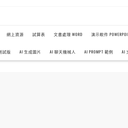
網上資源
試算表
文書處理 WORD
演示軟件 POWERPOI
測試版
AI 生成圖片
AI 聊天機械人
AI PROMPT 範例
AI