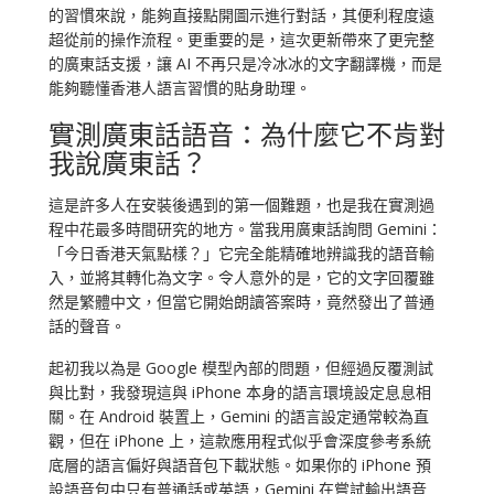
的習慣來說，能夠直接點開圖示進行對話，其便利程度遠
超從前的操作流程。更重要的是，這次更新帶來了更完整
的廣東話支援，讓 AI 不再只是冷冰冰的文字翻譯機，而是
能夠聽懂香港人語言習慣的貼身助理。
實測廣東話語音：為什麼它不肯對
我說廣東話？
這是許多人在安裝後遇到的第一個難題，也是我在實測過
程中花最多時間研究的地方。當我用廣東話詢問 Gemini：
「今日香港天氣點樣？」它完全能精確地辨識我的語音輸
入，並將其轉化為文字。令人意外的是，它的文字回覆雖
然是繁體中文，但當它開始朗讀答案時，竟然發出了普通
話的聲音。
起初我以為是 Google 模型內部的問題，但經過反覆測試
與比對，我發現這與 iPhone 本身的語言環境設定息息相
關。在 Android 裝置上，Gemini 的語言設定通常較為直
觀，但在 iPhone 上，這款應用程式似乎會深度參考系統
底層的語言偏好與語音包下載狀態。如果你的 iPhone 預
設語音包中只有普通話或英語，Gemini 在嘗試輸出語音