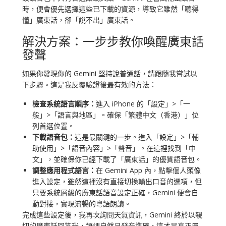
時，便會優先選擇這些已下載的資源，導致它雖然「聽得
懂」廣東話，卻「說不出」廣東話。
解決方案：一步步教你喚醒廣東話
發聲
如果你發現你的 Gemini 堅持說普通話，請跟隨我嘗試以
下步驟。這是我反覆驗證後最有效的方法：
檢查系統語言順序：
進入 iPhone 的「設定」>「一
般」>「語言與地區」。確保「繁體中文（香港）」位
列首選位置。
下載語音包：
這是最關鍵的一步。進入「設定」>「輔
助使用」>「語音內容」>「聲音」。在這裡找到「中
文」，並確保你已經下載了「廣東話」的優質語音包。
調整應用程式語言：
在 Gemini App 內，點擊個人頭像
進入設定，雖然這裡沒有直接切換輸出口音的選項，但
只要系統層級的廣東話語音設定正確，Gemini 便會自
動對接，實現流暢的粵語朗讀。
完成這些設定後，我再次詢問天氣資訊，Gemini 終於以親
切的廣東話回答我，語調自然且發音準確，這才是真正屬