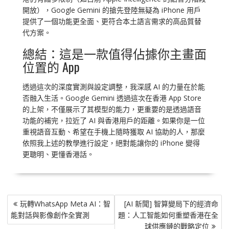
開放），Google Gemini 的搶先登陸無疑為 iPhone 用戶
提供了一個功能更全面、更符合本土語言需求的高品質替
代方案。
總結：這是一款值得佔據你主畫面
位置的 App
透過這次的深度實測與設定調整，我深感 AI 的力量在於能
否融入生活。Google Gemini 透過這次在香港 App Store
的上架，不僅展示了其模型的能力，更重要的是透過語音
功能的補完，拉近了 AI 與香港用戶的距離。如果你是一位
重視語音互動、希望在手機上隨時獲取 AI 協助的人，那麼
依照我上述的教學進行設定，絕對能讓你的 iPhone 變得
更聰明、更懂香港話。
文
玩轉WhatsApp Meta AI：智
[AI 新聞] 智算變局下的經濟命
章
能對話與影像創作全實測
題：人工智能如何重塑香港在全
導
球供應鏈的戰略定位