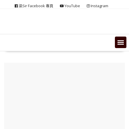
Skip
梁Sir Facebook 專頁
YouTube
Instagram
to
content