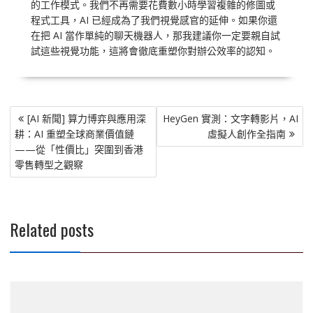
的工作模式。我們不再需要花費數小時學習複雜的修圖或
程式工具，AI 已經成為了我們視覺感官的延伸。如果你還
在把 AI 當作單純的聊天機器人，那我建議你一定要親自試
試這些視覺功能，這將會徹底重塑你對辦公效率的認知。
文
[AI 新聞] 算力博弈與應用深
HeyGen 實測：文字轉影片，AI
章
耕：AI 重塑全球商業價值鏈
虛擬人創作全指南
導
——從「性價比」突圍到香港
覽
零售轉型之觀察
Related posts