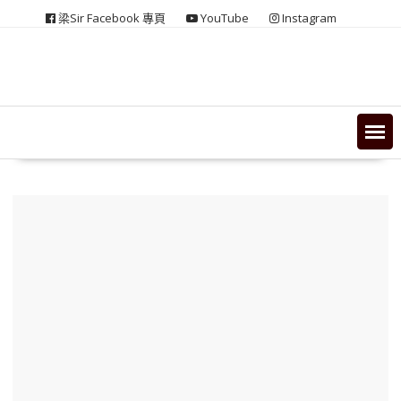
Skip
梁Sir Facebook 專頁
YouTube
Instagram
to
content