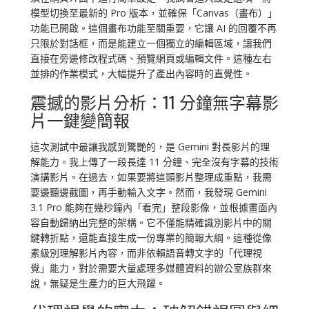
模型切換至最新的 Pro 版本，並確保「Canvas（畫布）」
功能已開啟。這個畫布功能至關重要，它讓 AI 的回覆不再
只限於對話框，而是能建立一個獨立的編輯區域，讓我們
直接在旁邊修改程式碼、預覽網頁或編輯文件。這種左右
並排的作業模式，大幅提升了產出內容時的直覺性。
震撼的影片分析：11 分鐘無字幕影
片一鍵變簡報
這次測試中最讓我感到驚艷的，是 Gemini 對長影片的理
解能力。我上傳了一段長達 11 分鐘、完全沒有字幕的技術
演講影片。在過去，如果要將這類影片整理成重點，我需
要邊聽邊截圖，再手動輸入文字。然而，我發現 Gemini
3.1 Pro 能夠在幾秒鐘內「看完」整段影像，並根據畫面內
容自動歸納出完整的架構。它不僅能精確識別影片中的關
鍵轉折點，還能直接生成一份專業的簡報大綱。這種從像
素級別理解影片內容，而非依賴語音轉文字的「代理視
覺」能力，對於需要大量處理多媒體資料的辦公室族群來
說，無疑是生產力的巨大飛躍。