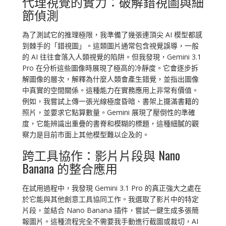
代理視覺的實力：破解錯視圖與細
節偵測
為了測試它的推理極限，我準備了幾張連頂尖 AI 模型都感
到棘手的「錯視圖」。這類圖片通常包含視覺誤導，一般
的 AI 往往會落入人類視覺的陷阱。但我發現，Gemini 3.1
Pro 在分析這些圖像時展現了極高的冷靜度。它會逐步拆
解圖像的層次，解釋為什麼人類會產生錯覺，並指出圖像
中真實的空間關係。這種能力在實務應用上非常有價值。
例如，我嘗試上傳一張光線極度昏暗、書架上擺滿書籍的
照片，並要求它點算數量。Gemini 展現了壓倒性的準確
度，它能辨識出重疊的書脊和模糊的標題，這種細膩的觀
察力是目前市面上其他模型難以企及的。
跨工具協作：影片片段與 Nano
Banana 的整合應用
在試用過程中，我發現 Gemini 3.1 Pro 的真正強大之處在
於它能與其他創意工具協同工作。我選取了影片中的特定
片段，並結合 Nano Banana 插件，嘗試一鍵生成多張簡
報圖片。這種流程完全不需要我手動進行截圖或裁切，AI