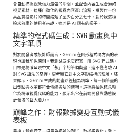
會自動捕捉視覺張力最強的瞬間，並配合內容生成合適的
視覺素材。這種自動化的視覺內容產出流程，讓製作一份
高品質投影片的時間縮短了至少百分之七十。對於我這種
追求效率的使用者來說，這才是 AI 應有的樣子。
精準的程式碼生成：SVG 動畫與中
文字筆順
對於開發者或設計師而言，Gemini 在圖形程式碼方面的表
現也讓我印象深刻。我測試要求它撰寫一段 SVG 程式碼，
目標是精確呈現中文「永」字的筆順動畫。這不僅考驗 AI
對 SVG 語法的掌握，更考驗它對中文字形結構的理解。結
果顯示，Gemini 生成的動畫路徑極為精準，每一個筆畫的
出發點與收筆都符合傳統書法的邏輯。這種將抽象概念轉
化為精確視覺代碼的能力，顯示出它在前端開發與動態設
計領域的巨大潛力。
巔峰之作：財報數據變身互動式儀
表板
最後，我進行了一項最為複雜的測試：數據視覺化。我上