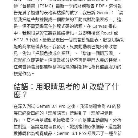
傳了台積電（TSMC）最新一季的財務報告 PDF。這份報
告充滿了複雜的表格與枯燥的數字。我告訴 Gemini：「請
幫我把這些數據變成一個酷炫的互動式財務儀表板。」這
是一個不需要編寫任何程式碼的過程。在 Canvas 畫布
中，我親眼見證它將數據結構化，並即時撰寫 React 或
HTML5 代碼，最後呈現出一個包含動態圖表、數據切換功
能的商業級儀表板。我發現，只要動動嘴巴提出修改意
見，例如「把顏色換成企業藍」、「增加一個環形圖」，
它就能立即更新。這讓數據分析不再是專門人員的特權，
任何普通職員都能輕易將枯燥的財報轉化為具備說服力的
視覺作品。
結語：用眼睛思考的 AI 改變了什
麼？
在深入測試 Gemini 3.1 Pro 之後，我深刻體會到 AI 的發
展已經從單純的「理解語言」跨越到了「理解視覺世
界」。它不再是被動地接收指令，而是能主動觀察、分析
並創造。無論是處理長影片、識別複雜影像細節，還是將
數據轉化為視覺成品，Gemini 3.1 Pro 都展示了一種全新