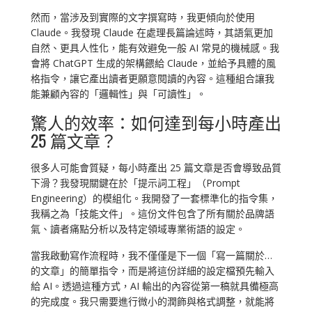
然而，當涉及到實際的文字撰寫時，我更傾向於使用
Claude。我發現 Claude 在處理長篇論述時，其語氣更加
自然、更具人性化，能有效避免一般 AI 常見的機械感。我
會將 ChatGPT 生成的架構餵給 Claude，並給予具體的風
格指令，讓它產出讀者更願意閱讀的內容。這種組合讓我
能兼顧內容的「邏輯性」與「可讀性」。
驚人的效率：如何達到每小時產出
25 篇文章？
很多人可能會質疑，每小時產出 25 篇文章是否會導致品質
下滑？我發現關鍵在於「提示詞工程」（Prompt
Engineering）的模組化。我開發了一套標準化的指令集，
我稱之為「技能文件」。這份文件包含了所有關於品牌語
氣、讀者痛點分析以及特定領域專業術語的設定。
當我啟動寫作流程時，我不僅僅是下一個「寫一篇關於…
的文章」的簡單指令，而是將這份詳細的設定檔預先輸入
給 AI。透過這種方式，AI 輸出的內容從第一稿就具備極高
的完成度。我只需要進行微小的潤飾與格式調整，就能將