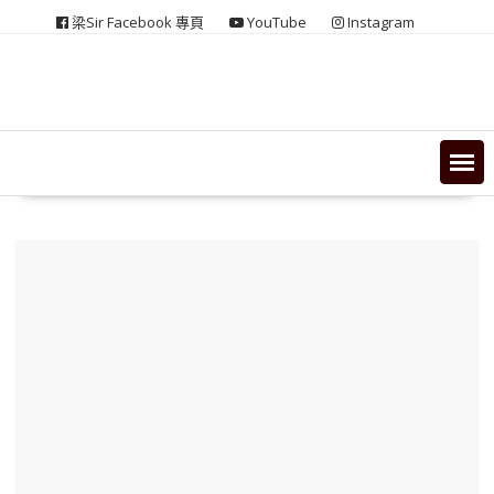
Skip
梁Sir Facebook 專頁
YouTube
Instagram
to
content