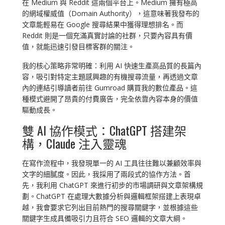
在 Medium 與 Reddit 這兩個平台上。Medium 擁有極高
的網域權威值（Domain Authority），這意味著我發布的
文章能輕易在 Google 搜尋結果中獲得理想排名。而
Reddit 則是一個充滿真實討論的社群，只要內容具有價
值，就能迅速引發目標客群的關注。
我的核心策略非常明確：利用 AI 快速生產高品質的長篇內
容，吸引對特定主題感興趣的有機搜尋流量，再透過文章
內的連結引導讀者前往 Gumroad 購買我的數位產品。這
種模式避開了昂貴的付費廣告，完全依靠內容本身的價值
驅動成長。
雙 AI 協作模式：ChatGPT 搭建架
構，Claude 注入靈魂
在寫作流程中，我發現單一的 AI 工具往往難以兼顧效率與
文字的細膩度。因此，我採用了兩段式的協作方法。首
先，我利用 ChatGPT 來進行初步的市場調研與文章架構規
劃。ChatGPT 在處理大數據分析與邏輯框架搭建上表現卓
越，我會要求它列出目前熱門的搜尋關鍵字，並根據這些
關鍵字生成具備吸引力且符合 SEO 邏輯的文章大綱。