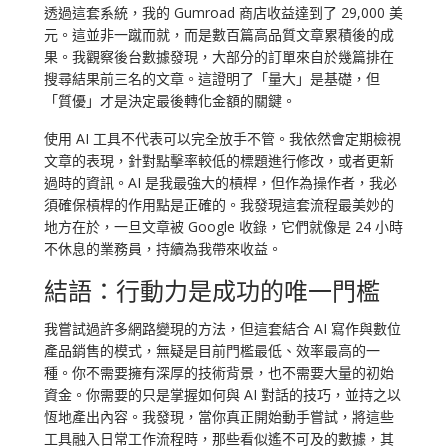
透過這套系統，我的 Gumroad 商店收益達到了 29,000 美
元。這並非一蹴而就，而是數百篇高品質文章累積後的成
果。我觀察後台數據發現，大部分的訂單來自於幾篇排在
搜尋結果前三名的文章。這證明了「量大」是基礎，但
「質優」才是決定最後轉化金額的關鍵。
使用 AI 工具不代表可以完全放手不管。我依然會定期檢視
文章的表現，針對點擊率較低的標題進行修改，或者更新
過時的資訊。AI 是我最強大的槓桿，但作為操作者，我必
須確保槓桿的作用點是正確的。我發現這套流程最美妙的
地方在於，一旦文章被 Google 收錄，它們就像是 24 小時
不休息的業務員，持續為我帶來收益。
結語：行動力是成功的唯一門檻
我嘗試過許多網路變現的方法，但這套結合 AI 寫作與數位
產品銷售的模式，無疑是目前門檻最低、效率最高的一
種。你不需要擁有深厚的技術背景，也不需要大量的初始
資金。你需要的只是掌握如何與 AI 對話的技巧，並持之以
恆地產出內容。我發現，當你真正開始動手嘗試，將這些
工具融入日常工作流程時，那些看似遙不可及的數據，其