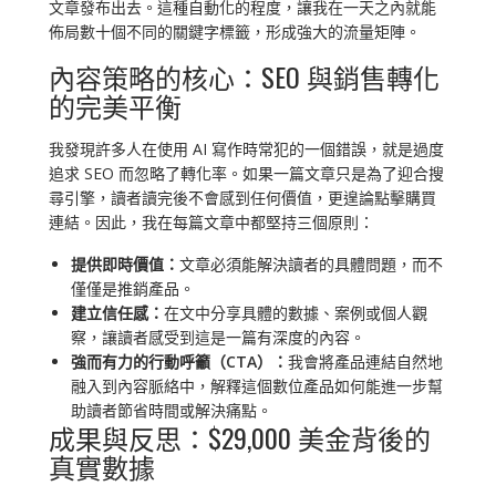
文章發布出去。這種自動化的程度，讓我在一天之內就能
佈局數十個不同的關鍵字標籤，形成強大的流量矩陣。
內容策略的核心：SEO 與銷售轉化
的完美平衡
我發現許多人在使用 AI 寫作時常犯的一個錯誤，就是過度
追求 SEO 而忽略了轉化率。如果一篇文章只是為了迎合搜
尋引擎，讀者讀完後不會感到任何價值，更遑論點擊購買
連結。因此，我在每篇文章中都堅持三個原則：
提供即時價值：
文章必須能解決讀者的具體問題，而不
僅僅是推銷產品。
建立信任感：
在文中分享具體的數據、案例或個人觀
察，讓讀者感受到這是一篇有深度的內容。
強而有力的行動呼籲（CTA）：
我會將產品連結自然地
融入到內容脈絡中，解釋這個數位產品如何能進一步幫
助讀者節省時間或解決痛點。
成果與反思：$29,000 美金背後的
真實數據