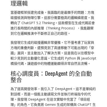
理邏輯
當基礎框架搭建完成後，我面臨的是最棘手的問題：方塊
碰撞檢測與物理引擎。這部分需要極高的邏輯縝密度。我
轉向了 ChatGPT 5.2 Thinking。這款模型在生成代碼前會
進行長時間的內部推理（Thinking Process），我能觀察
到它在邏輯推演中不斷修正自己的路徑。
我發現它生成的碰撞邏輯非常優雅。它不僅考慮了玩家與
方塊的重疊判斷，還預見到了高速移動下可能出現的「穿
牆」漏洞，並主動加入了解決方案。這是我在以往模型中
較少見到的主動優化意識。它生成的 Python 與 JavaScript
橋接代碼，讓遊戲中的物體運動顯得非常自然且流暢。
核心調度員：DeepAgent 的全自動
整合
為了提高開發效率，我引入了 DeepAgent。這不是單純的
對話框，而是一個能主動讀寫文件並執行終端指令的代
理。我發現 DeepAgent 在這次實驗中充當了「項目經
理」的角色。它負責將 Gemini 生成的架構與 ChatGPT 生