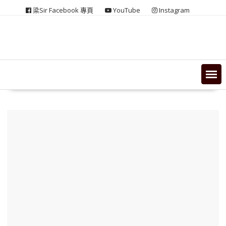
Skip
梁Sir Facebook 專頁
YouTube
Instagram
to
content