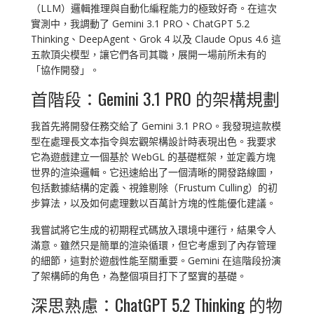
（LLM）邏輯推理與自動化編程能力的極致好奇。在這次
實測中，我調動了 Gemini 3.1 PRO、ChatGPT 5.2
Thinking、DeepAgent、Grok 4 以及 Claude Opus 4.6 這
五款頂尖模型，讓它們各司其職，展開一場前所未有的
「協作開發」。
首階段：Gemini 3.1 PRO 的架構規劃
我首先將開發任務交給了 Gemini 3.1 PRO。我發現這款模
型在處理長文本指令與宏觀架構設計時表現出色。我要求
它為遊戲建立一個基於 WebGL 的基礎框架，並定義方塊
世界的渲染邏輯。它迅速給出了一個清晰的開發路線圖，
包括數據結構的定義、視錐剔除（Frustum Culling）的初
步算法，以及如何處理數以百萬計方塊的性能優化建議。
我嘗試將它生成的初期程式碼放入環境中運行，結果令人
滿意。雖然只是簡單的渲染循環，但它考慮到了內存管理
的細節，這對於遊戲性能至關重要。Gemini 在這階段扮演
了架構師的角色，為整個項目打下了堅實的基礎。
深思熟慮：ChatGPT 5.2 Thinking 的物