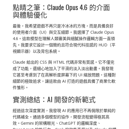
點睛之筆：Claude Opus 4.6 的介面
與體驗優化
最後，我希望遊戲不再只是冷冰冰的方塊，而是具備良好
的使用者介面（UI）與交互細節。我選擇了 Claude Opus
4.6。這款模型在理解人類審美與細膩操作邏輯方面一直領
先。我要求它設計一個簡約且符合現代科技感的 HUD（平
視顯示器）以及背包系統。
Claude 給出的 CSS 與 HTML 代碼非常有質感。它不僅完
成了功能，還細心地加入了平滑的淡入淡出動畫。我發現
它甚至考慮到了在高解析度屏幕下的 UI 縮放問題，這種對
細節的極致追求，讓這款由 AI 打造的遊戲具備了商業化軟
件雏形。
實測總結：AI 開發的新範式
經過這次深度實測，我發現 AI 的應用已不再侷限於單純的
代碼補全。通過多個模型的協作，開發流程變得極其高
效。Gemini 的架構眼光、ChatGPT 的邏輯深度、