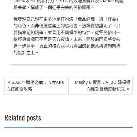
DeepAgent 的執行力、Grok 的效能直覺以及 Claude 的體
驗美學，構成了一個近乎完美的開發團隊。
我發現自己現在更多地是在扮演「產品經理」與「評委」
的角色，而非傳統意義上的編程者。這場實驗證明了，只
要指令足夠精確，並善用不同模型的特性，從零開發出一
款經典遊戲已不再是天方夜譚。未來，開發的門檻將會被
進一步抹平，真正的核心競爭力將回歸到創意與邏輯架構
的設計之上。
文
2026年職場必備：五大AI核
Meshy 6 實測：AI 3D 建模邁
章
心技能全攻略
向雕刻級精度新紀元
導
覽
Related posts