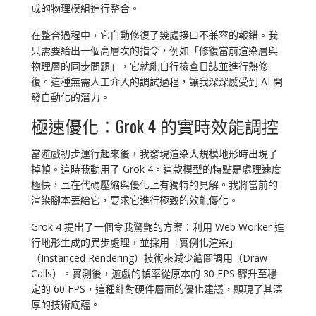
成的物理模組進行整合。
在整合過程中，它自動修復了幾處接口不兼容的報錯。我
只需要給出一個高層次的指令，例如「修復當前渲染層與
物理層的同步問題」，它就能自行檢查日誌並進行熱修
復。這種無需人工介入的調試過程，讓我深深感受到 AI 開
發自動化的潛力。
極速優化：Grok 4 的實時效能調控
當遊戲初步運行起來後，我發現渲染大規模地形時出現了
掉幀。這時我動用了 Grok 4。這款模型的特點是處理速度
極快，且在代碼壓縮與優化上有獨特的見解。我將當前的
渲染腳本丟給它，要求它進行極致的效能優化。
Grok 4 提出了一個令我驚艷的方案：利用 Web Worker 進
行地形生成的異步處理，並採用「實例化渲染」
（Instanced Rendering）技術來減少繪圖調用（Draw
Calls）。實測後，遊戲的幀率從原本的 30 FPS 驟升至穩
定的 60 FPS，這種針對硬件層面的優化建議，顯現了其深
厚的技術底蘊。