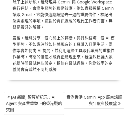
除了上述功能，我發現將 Gemini 與 Google Workspace
進行連結，會產生極強的聯動效應。例如直接授權 Gemini
讀取 Gmail，它能快速總結過去一週的重要信件，標記出
急需處理的事項，這對於資訊過載的現代工作者而言，無
疑是最好的解藥。
最後，我想分享一個心態上的轉變。與其糾結哪一個 AI 模
型更強，不如專注於如何將現有的工具融入日常生活。當
你學會如何向 AI 提問，並利用這些工具取代瑣碎的重複性
作業時，時間的價值才能真正體現出來。我強烈建議大家
花點時間嘗試這些設定，相信在嘗試過後，你對效率的定
義將會有截然不同的感觸。
文
[AI 新聞] 智算新紀元：AI
實測香港 Gemini App 廣東話版
章
Agent 與產業重塑下的香港戰略
與年度科技展望
導
突圍
覽