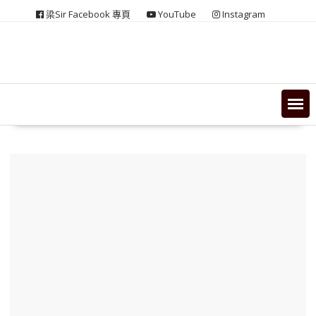
Skip
梁Sir Facebook 專頁
YouTube
Instagram
to
content