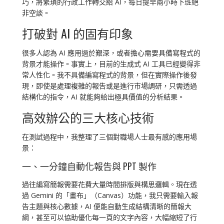
巧，將繁瑣的行政工作轉交給 AI，每日提早兩小時下班絕
非空談。
打破對 AI 的固有印象
很多人認為 AI 應用過於艱深，或者擔心需要具備寫程式的
背景才能操作。事實上，目前的生成式 AI 工具已經變得非
常人性化。我不具備編寫程式的背景，但在實際操作後發
現，即使是處理複雜的報告或是進行市場調研，只需透過
結構化的指令，AI 就能夠給出極具價值的分析結果。
高效辦公的三大核心技術
在測試過程中，我整理了三個對職場人士最有感的應用場
景：
一、一分鐘自動化報告與 PPT 製作
過往編寫簡報需要花費大量時間排版與構思邏輯。現在透
過 Gemini 的「畫布」（Canvas）功能，我只需要輸入報
告主題與核心數據，AI 便能自動生成結構清晰的簡報大
綱，甚至可以協助優化每一頁的文字內容，大幅縮短了行