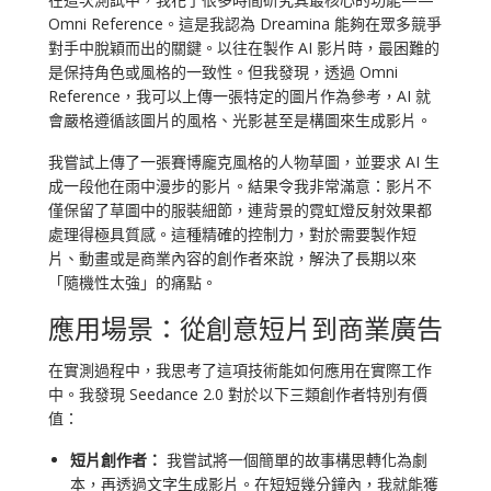
Omni Reference。這是我認為 Dreamina 能夠在眾多競爭
對手中脫穎而出的關鍵。以往在製作 AI 影片時，最困難的
是保持角色或風格的一致性。但我發現，透過 Omni
Reference，我可以上傳一張特定的圖片作為參考，AI 就
會嚴格遵循該圖片的風格、光影甚至是構圖來生成影片。
我嘗試上傳了一張賽博龐克風格的人物草圖，並要求 AI 生
成一段他在雨中漫步的影片。結果令我非常滿意：影片不
僅保留了草圖中的服裝細節，連背景的霓虹燈反射效果都
處理得極具質感。這種精確的控制力，對於需要製作短
片、動畫或是商業內容的創作者來說，解決了長期以來
「隨機性太強」的痛點。
應用場景：從創意短片到商業廣告
在實測過程中，我思考了這項技術能如何應用在實際工作
中。我發現 Seedance 2.0 對於以下三類創作者特別有價
值：
短片創作者：
我嘗試將一個簡單的故事構思轉化為劇
本，再透過文字生成影片。在短短幾分鐘內，我就能獲