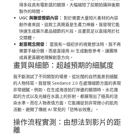
得多段具有電影感的鏡頭，大幅縮短了前期拍攝與後期
製作的時間。
UGC 與聯盟營銷內容：
對於需要大量短片素材的內容
創作者來說，這款工具簡直是生產力神器。我發現它能
快速生成展示產品細節的片段，且畫質足以直接用於社
交媒體。
創意概念開發：
當我有一個初步的視覺想法時，我不再
需要手繪分鏡，而是直接用 AI 生成動態參考，讓團隊
成員更直觀地理解創意方向。
畫質與細節：超越預期的細膩度
我不斷測試了不同類型的場景，從壯闊的自然風景到細膩
的人物特寫。我發現 Seedance 2.0 在處理細節方面的表現
非常細膩。例如，在生成海浪拍打岸邊的鏡頭時，水花濺
起的方式以及光線在水面上的折射，都展現出了極高的渲
染水準。而在人物表情方面，它能捕捉到非常微小的肌肉
活動，避開了傳統 AI 常見的「恐怖谷效應」。
操作流程實測：由想法到影片的距
離