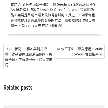
雖然 AI 影片領域競爭激烈，但 Seedance 2.0 憑藉著其在
AA 排名榜上的領先地位以及 Omni Reference 等實用功
能，無疑是目前市場上最值得嘗試的工具之一。如果你也
在尋找提升影片產量與質量的方法，我強烈建議你親自體
驗一下 Dreamina 帶來的視覺衝擊。
文
[AI 新聞] 主權AI與範式轉
AI 效率革命：深入應用 Claude
章
移：從矽谷倫理到港深協同，拆
CoWork 實戰指南
導
解全球人工智能競逐下的香港佈
覽
局
Related posts