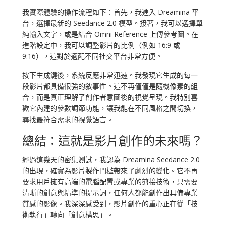
我實際體驗的操作流程如下：首先，我進入 Dreamina 平
台，選擇最新的 Seedance 2.0 模型。接著，我可以選擇單
純輸入文字，或是結合 Omni Reference 上傳參考圖。在
進階設定中，我可以調整影片的比例（例如 16:9 或
9:16），這對於適配不同社交平台非常方便。
按下生成鍵後，系統反應非常迅速。我發現它生成的每一
段影片都具備很強的敘事性。這不再僅僅是隨機像素的組
合，而是真正理解了創作者意圖後的視覺呈現。我特別喜
歡它內建的參數調節功能，讓我能在不同風格之間切換，
尋找最符合需求的視覺語言。
總結：這就是影片創作的未來嗎？
經過這幾天的密集測試，我認為 Dreamina Seedance 2.0
的出現，確實為影片製作門檻帶來了劇烈的變化。它不再
要求用戶擁有高端的電腦配置或專業的剪接技術，只需要
清晰的創意與精準的提示詞，任何人都能創作出具備專業
質感的影像。我深深感受到，影片創作的重心正在從「技
術執行」轉向「創意構思」。