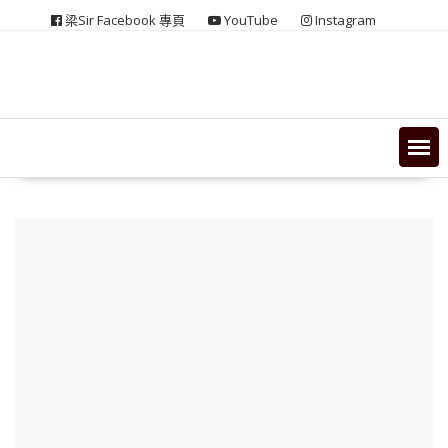
Skip
梁Sir Facebook 專頁
YouTube
Instagram
to
content