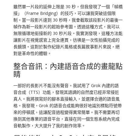
雖然單一片段的延伸上限是 30 秒，但我發現了一個「幀橋
接」（Frame Bridging）的技巧，可以讓我突破這個限
制。當一段影片達到 30 秒時，我會截取該段影片的最後一
幀作為新一段影片的起始參考圖。透過這種方式，我可以
無限循環地銜接新的 30 秒片段。我實測發現，這種方法能
讓影片在視覺感官上完全連貫，彷彿是一次性拍攝完成的
長鏡頭。這對於製作紀錄片風格或長篇敘事影片來說，絕
對是革命性的體驗。
整合音訊：內建語音合成的畫龍點
睛
一部好的長影片不能沒有聲音。我試用了 Grok 內建的語
音合成（TTS）功能，發現其語調的自然度已經非常接近
真人。我將撰寫好的腳本直接輸入，並選擇合適的語音風
格。我發現，Grok 的語音合成能夠很好地識別標點符號帶
來的停頓感，這讓配音過程變得異常簡單。我不需要再切
換到其他專業的語音平台，直接在同一個生態系統內完成
音軌製作，大大提升了我的創作效率。