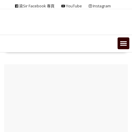
Skip
梁Sir Facebook 專頁
YouTube
Instagram
to
content