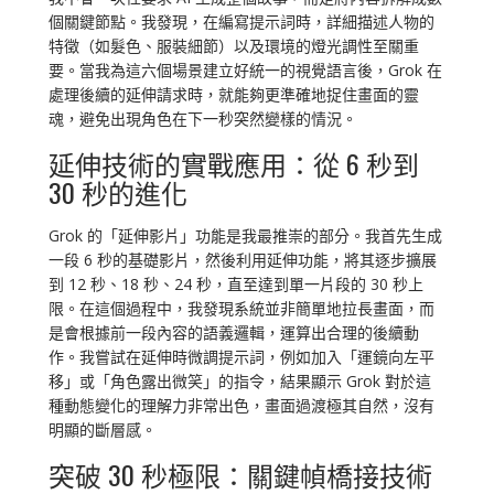
個關鍵節點。我發現，在編寫提示詞時，詳細描述人物的
特徵（如髮色、服裝細節）以及環境的燈光調性至關重
要。當我為這六個場景建立好統一的視覺語言後，Grok 在
處理後續的延伸請求時，就能夠更準確地捉住畫面的靈
魂，避免出現角色在下一秒突然變樣的情況。
延伸技術的實戰應用：從 6 秒到
30 秒的進化
Grok 的「延伸影片」功能是我最推崇的部分。我首先生成
一段 6 秒的基礎影片，然後利用延伸功能，將其逐步擴展
到 12 秒、18 秒、24 秒，直至達到單一片段的 30 秒上
限。在這個過程中，我發現系統並非簡單地拉長畫面，而
是會根據前一段內容的語義邏輯，運算出合理的後續動
作。我嘗試在延伸時微調提示詞，例如加入「運鏡向左平
移」或「角色露出微笑」的指令，結果顯示 Grok 對於這
種動態變化的理解力非常出色，畫面過渡極其自然，沒有
明顯的斷層感。
突破 30 秒極限：關鍵幀橋接技術