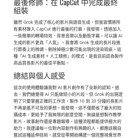
最後修飾：在 CapCut 中完成最終
組裝
雖然 Grok 完成了核心的影片與語音生成，但我習慣將所
有素材匯入 CapCut 進行最後的打磨。我發現，透過加入
一些簡單的轉場特效、背景音樂以及動態字幕，可以讓 AI
生成的影片更具「人氣」。我會將 Grok 生成的長片段進
行節奏上的微調，剔除掉極少數可能出現的渲染瑕疵。這
種「AI 生成素材 + 人工精修」的模式，是我目前認為製作
高品質長影片的最佳平衡點。
總結與個人感受
這次的使用體驗讓我對 AI 影片創作有了全新的認知。過
去，我們總覺得 AI 只能做短小的片段，但 Grok 的出現證
明了只要掌握正確的工作流，製作 10 到 20 分鐘的長影片
不再是遙不可及的夢想。我發現，這不僅節省了龐大的拍
攝成本，更給予了我無限的創意空間。無論是想製作教學
影片、故事創作還是專題報導，這種流程都能提供極大的
助力。我建議每一位對內容創作有興趣的人，都應該親自
嘗試這種延伸技術，感受從零開始構建一個完整視覺世界