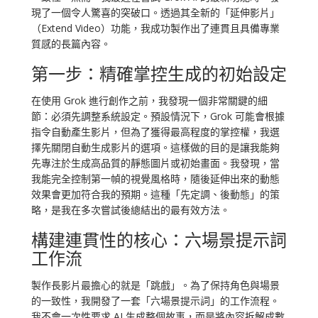
現了一個令人驚喜的突破口。透過其全新的「延伸影片」
（Extend Video）功能，我成功製作出了連貫且具備專業
質感的長篇內容。
第一步：精確掌控生成的初始設定
在使用 Grok 進行創作之前，我發現一個非常關鍵的細
節：必須先調整系統設定。預設情況下，Grok 可能會根據
指令自動產生影片，但為了獲得最高程度的掌控權，我選
擇先關閉自動生成影片的選項。這樣做的目的是讓我能夠
先專注於生成高品質的靜態圖片或初始畫面。我發現，當
我能完全控制第一幀的視覺風格時，隨後延伸出來的動態
效果會更加符合我的預期。這種「先定調、後動態」的策
略，是我在多次嘗試後總結出的最有效方法。
構建連貫性的核心：六場景提示詞
工作流
製作長影片最擔心的就是「跳戲」。為了保持角色與場景
的一致性，我開發了一套「六場景提示詞」的工作流程。
我不會一次性要求 AI 生成整個故事，而是將內容拆解成數