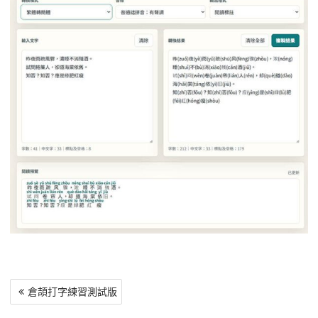
文
倉頡打字練習測試版
章