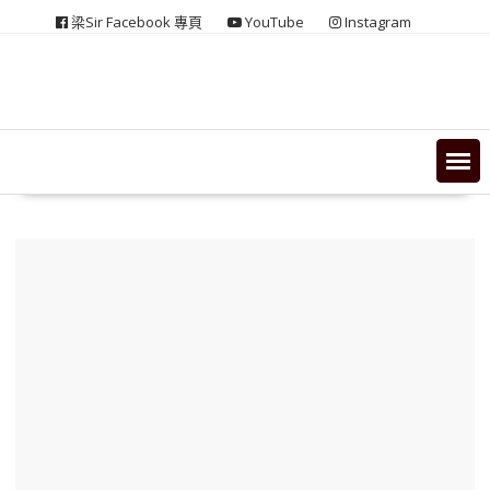
Skip
梁Sir Facebook 專頁
YouTube
Instagram
to
content