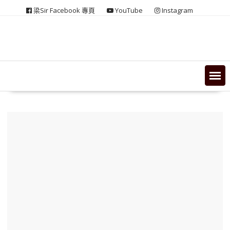
Skip
梁Sir Facebook 專頁
YouTube
Instagram
to
content