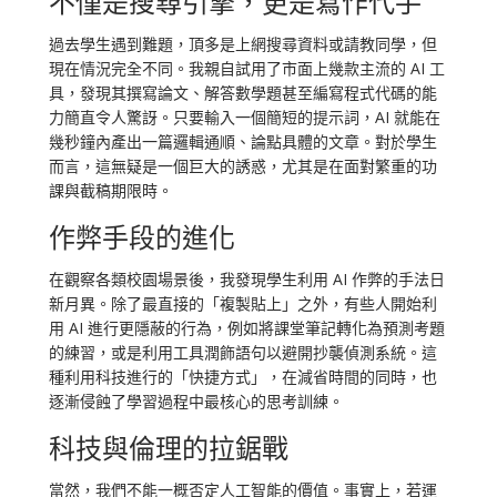
不僅是搜尋引擎，更是寫作代手
過去學生遇到難題，頂多是上網搜尋資料或請教同學，但
現在情況完全不同。我親自試用了市面上幾款主流的 AI 工
具，發現其撰寫論文、解答數學題甚至編寫程式代碼的能
力簡直令人驚訝。只要輸入一個簡短的提示詞，AI 就能在
幾秒鐘內產出一篇邏輯通順、論點具體的文章。對於學生
而言，這無疑是一個巨大的誘惑，尤其是在面對繁重的功
課與截稿期限時。
作弊手段的進化
在觀察各類校園場景後，我發現學生利用 AI 作弊的手法日
新月異。除了最直接的「複製貼上」之外，有些人開始利
用 AI 進行更隱蔽的行為，例如將課堂筆記轉化為預測考題
的練習，或是利用工具潤飾語句以避開抄襲偵測系統。這
種利用科技進行的「快捷方式」，在減省時間的同時，也
逐漸侵蝕了學習過程中最核心的思考訓練。
科技與倫理的拉鋸戰
當然，我們不能一概否定人工智能的價值。事實上，若運