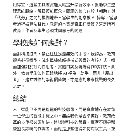
用得宜，這些工具確實能大幅提升學習效率，幫助學生整
理思維脈絡、解釋複雜概念。問題的核心在於「輔助」與
「代勞」之間的模糊地帶。當學生的創意被 AI 掠奪，當思
考過程被算法替代，教育的本質是否正在變質？這是所有
教育工作者及學生必須共同思考的問題。
學校應如何應對？
面對科技浪潮，禁止往往是最無效的手段。我認為，教育
體系必須轉型，減少單純依賴機械式答案的考核方式，轉
而加強對於批判性思考、實體口試及現場寫作的評核。此
外，教育學生如何正確地將 AI 視為「助手」而非「產出
者」，建立誠信的學術價值觀，才是應對未來挑戰的長久
之計。
總結
人工智能已不再是遙遠的科技想像，而是真實地存在於每
一位學生的智能手機之中。無論我們是否準備好，教育改
革的步伐都必須加快。這場與科技的競賽，贏家不應是那
些擅長欺瞞的作弊者，而應是那些懂得如何駕馭工具，並