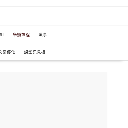
NT
舉辦課程
瑣事
 文案優化
課堂訊息板