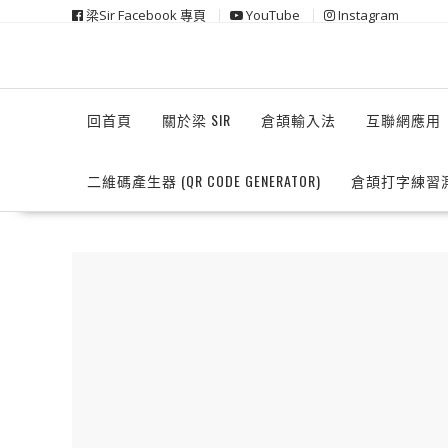
Skip
梁Sir Facebook 專頁
YouTube
Instagram
to
content
回首頁
關於梁 SIR
倉頡輸入法
互聯網應用
二維碼產生器 (QR CODE GENERATOR)
倉頡打字練習