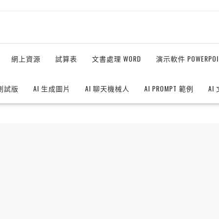
網上資源
試算表
文書處理 WORD
演示軟件 POWERPOI
測試版
AI 生成圖片
AI 聊天機械人
AI PROMPT 範例
AI