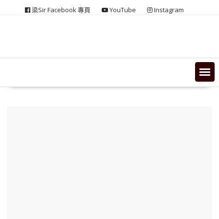
Skip
梁Sir Facebook 專頁
YouTube
Instagram
to
content